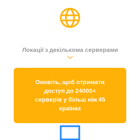
Локації з декількома серверами
Оновіть, щоб отримати
доступ до 24000+
серверів у більш ніж 45
країнах