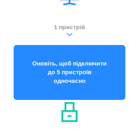
1 пристрій
Оновіть, щоб підключити
до 5 пристроїв
одночасно