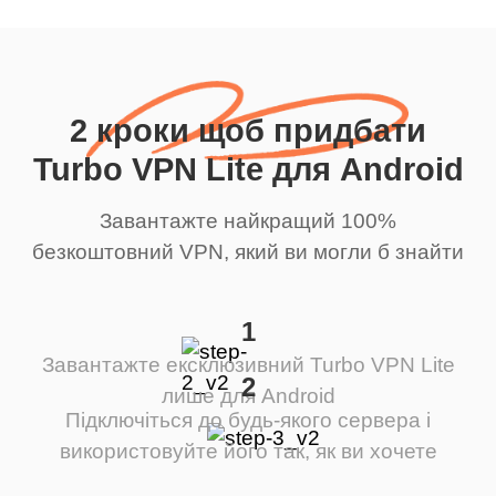
2 кроки щоб придбати
Turbo VPN Lite для Android
Завантажте найкращий 100%
безкоштовний VPN, який ви могли б знайти
1
Завантажте ексклюзивний Turbo VPN Lite
2
лише для Android
Підключіться до будь-якого сервера і
використовуйте його так, як ви хочете