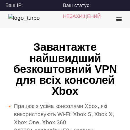
Ваш IP:
Ваш статус:
216.73.216.133
НЕЗАХИЩЕНИЙ
Завантажте
найшвидший
безкоштовний VPN
для всіх консолей
Xbox
Працює з усіма консолями Xbox, які
використовують Wi-Fi: Xbox S, Xbox X,
Xbox One, Xbox 360