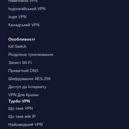
Німеччина VPN
Індонезійський VPN
Індія VPN
Канадський VPN
Особливості
Kill Switch
Розділене тунелювання
Захист Wi-Fi
Приватний DNS
Шифрування AES-256
Доступ до Інтернету
VPN Для Країни
Турбо VPN
Що таке VPN
Що таке мій IP
Найшвидший VPN