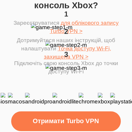
консоль Xbox?
1
Зареєструватися
для облікового запису
2
Turbo VPN >
Дотримуйтеся наших інструкцій, щоб
налаштувати
Точка доступу Wi-Fi,
3
захищена VPN >
Підключіть свою консоль Xbox до точки
доступу Wi-Fi
Отримати Turbo VPN