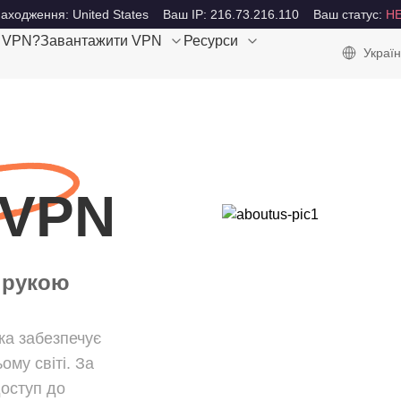
аходження: United States
Ваш IP: 216.73.216.110
Ваш статус:
Н
е VPN?
Завантажити VPN
Ресурси
Україн
 VPN
д рукою
ка забезпечує
му світі. За
оступ до