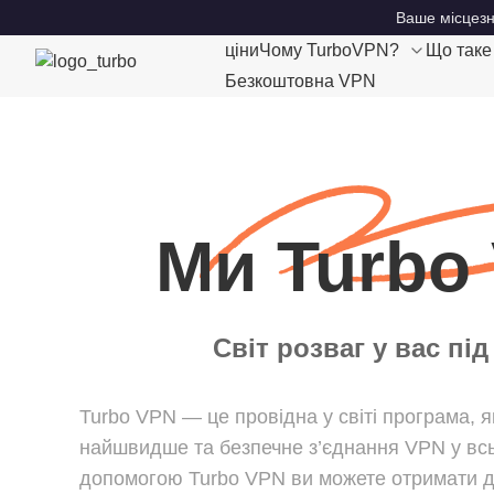
Ваше місцезн
ціни
Чому TurboVPN?
Що так
Безкоштовна VPN
Ми Turbo
Світ розваг у вас пі
Turbo VPN — це провідна у світі програма, я
найшвидше та безпечне з’єднання VPN у всьо
допомогою Turbo VPN ви можете отримати д