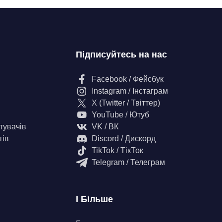
Підписуйтесь на нас
Facebook / Фейсбук
Instagram / Інстаграм
X (Twitter / Твіттер)
YouTube / Ютуб
тувачів
VK / ВК
тів
Discord / Дискорд
TikTok / ТікТок
Telegram / Телеграм
І Більше