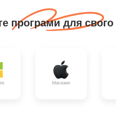
те програми для свого
ws
Магазин