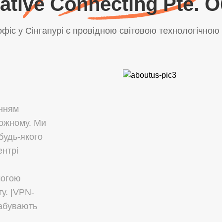
ative Connecting Pte.
фіс у Сінгапурі є провідною світовою технологічною
енням
кожному. Ми
будь-якого
ентрі
могою
ту. |VPN-
набувають