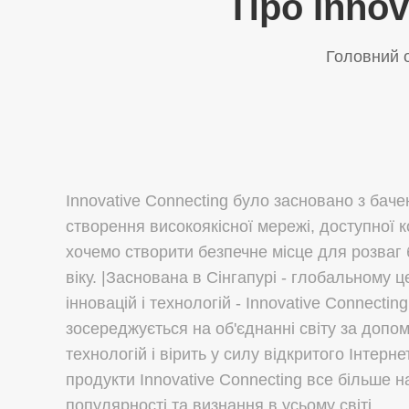
Про Innov
Головний о
Innovative Connecting було засновано з бач
створення високоякісної мережі, доступної 
хочемо створити безпечне місце для розваг 
віку. |Заснована в Сінгапурі - глобальному ц
інновацій і технологій - Innovative Connecting
зосереджується на об'єднанні світу за допо
технологій і вірить у силу відкритого Інтерне
продукти Innovative Connecting все більше 
популярності та визнання в усьому світі.