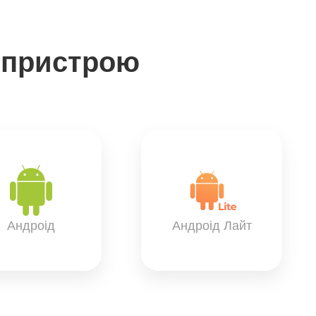
 пристрою
Андроід
Андроід Лайт