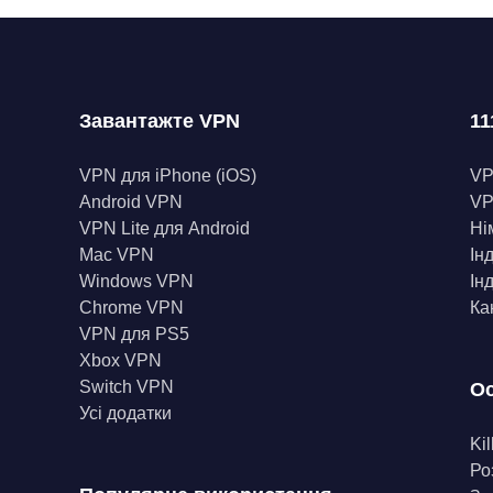
Завантажте VPN
11
VPN для iPhone (iOS)
V
Android VPN
VP
VPN Lite для Android
Ні
Mac VPN
Ін
Windows VPN
Ін
Chrome VPN
Ка
VPN для PS5
Xbox VPN
Switch VPN
Ос
Усі додатки
Kil
Ро