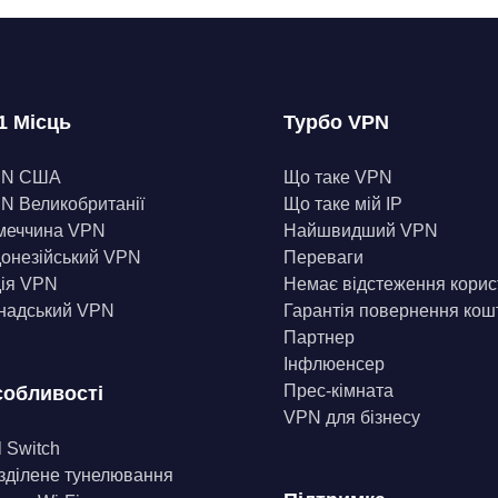
1 Місць
Турбо VPN
PN США
Що таке VPN
N Великобританії
Що таке мій IP
меччина VPN
Найшвидший VPN
донезійський VPN
Переваги
дія VPN
Немає відстеження корис
надський VPN
Гарантія повернення кош
Партнер
Інфлюенсер
Прес-кімната
обливості
VPN для бізнесу
l Switch
зділене тунелювання