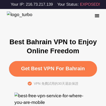
Your IP: 216.73.217.139
Your Status:
EXPOSED!
Best Bahrain VPN to Enjoy
Online Freedom
Get Best VPN For Bahrain
VPN 免費試用的30天退款保證