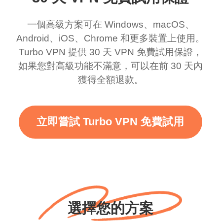
訝，即使有廣告，我知
好的部分是，自從我使
一個高級方案可在 Windows、macOS、
道這是為了支持這個驚
用免費服務以來，我到
Android、iOS、Chrome 和更多裝置上使用。
人的 VPN，老實說，你
目前為止還沒看到任何
Turbo VPN 提供 30 天 VPN 免費試用保證，
應該放更多廣告來給我
廣告。滿分 10/10。
如果您對高級功能不滿意，可以在前 30 天內
獲得全額退款。
們更大的範圍和更快的
WiFi，但老實說，當我
使用這個時，WiFi 已經
立即嘗試 Turbo VPN 免費試用
很快了，我只想說謝
謝，繼續努力。
選擇您的方案