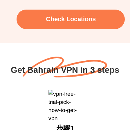
Check Locations
Get Bahrain VPN in 3 steps
步驟1