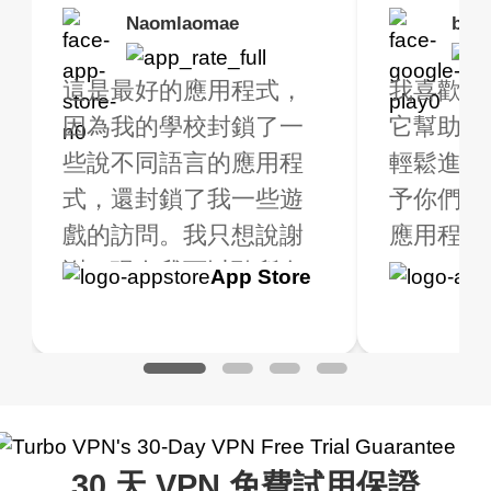
Brias
Naomlaomae
Kirtisha Samant
Foutrrrrrr
bell
Kris
rbo VPN 真的很棒！
這是最好的應用程式，
最好的免費 VPN。我不
強烈推薦，因為我
我喜歡這
我已經使用 
很多免費的地點可供
因為我的學校封鎖了一
是常規 VPN 用戶，但當
線快速穩定。
它幫助我
大約2週
擇。我購買了高級版
些說不同語言的應用程
我旅行時，我確實需要
輕鬆進行
是一個全
獲得額外的福利，非
式，還封鎖了我一些遊
一個不僅免費（因為我
予你們五
用程式！
值得。我測試了應用
戲的訪問。我只想說謝
只在有限的時間內使用
應用程式是
用，我一
式以確保它能正常運
謝，現在我可以聽所有
它），而且在連線時不
到高級版.
Google
App Store
Google
App S
。我查詢了我的網路
的音樂，甚至玩所有的
會限制我的好 VPN。
一個質量
Play
Play
地的 IP 地址，並進
遊戲，我老實說我不知
Turbo VPN 做得很好。
用的 VPN
了搜索，確實顯示我
道 VPN 是什麼，但我認
它可以隨處連線，而且
是一個很
不同的地點。
為這是一個騙局，但現
不會變慢。有多個免費
在我使用它，我對這個
網路可供切換。毫無疑
30 天 VPN 免費試用保證
應用程式的好處感到驚
問，是我最喜歡的。最