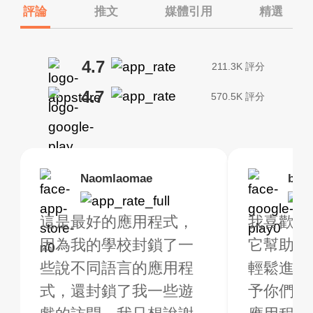
評論
推文
媒體引用
精選
4.7
211.3K 評分
4.7
570.5K 評分
Brias
Naomlaomae
Kirtisha Samant
Foutrrrrrr
bell
Kris
rbo VPN 真的很棒！
這是最好的應用程式，
最好的免費 VPN。我不
強烈推薦，因為我
我喜歡這
我已經使用 
很多免費的地點可供
因為我的學校封鎖了一
是常規 VPN 用戶，但當
線快速穩定。
它幫助我
大約2週
擇。我購買了高級版
些說不同語言的應用程
我旅行時，我確實需要
輕鬆進行
是一個全
獲得額外的福利，非
式，還封鎖了我一些遊
一個不僅免費（因為我
予你們五
用程式！