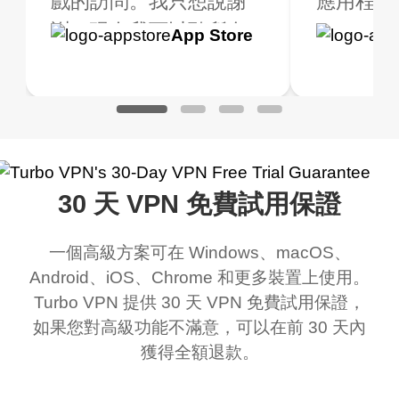
值得。我測試了應用
戲的訪問。我只想說謝
只在有限的時間內使用
應用程式是
用，我一
式以確保它能正常運
謝，現在我可以聽所有
它），而且在連線時不
到高級版.
Google
App Store
Google
App S
。我查詢了我的網路
的音樂，甚至玩所有的
會限制我的好 VPN。
一個質量
Play
Play
地的 IP 地址，並進
遊戲，我老實說我不知
Turbo VPN 做得很好。
用的 VPN
了搜索，確實顯示我
道 VPN 是什麼，但我認
它可以隨處連線，而且
是一個很
不同的地點。
為這是一個騙局，但現
不會變慢。有多個免費
在我使用它，我對這個
網路可供切換。毫無疑
30 天 VPN 免費試用保證
應用程式的好處感到驚
問，是我最喜歡的。最
訝，即使有廣告，我知
好的部分是，自從我使
一個高級方案可在 Windows、macOS、
道這是為了支持這個驚
用免費服務以來，我到
Android、iOS、Chrome 和更多裝置上使用。
人的 VPN，老實說，你
目前為止還沒看到任何
Turbo VPN 提供 30 天 VPN 免費試用保證，
應該放更多廣告來給我
廣告。滿分 10/10。
如果您對高級功能不滿意，可以在前 30 天內
獲得全額退款。
們更大的範圍和更快的
WiFi，但老實說，當我