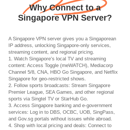
Why Connect to a
Singapore VPN Server?
A Singapore VPN server gives you a Singaporean
IP address, unlocking Singapore-only services,
streaming content, and regional pricing.
1. Watch Singapore’s local TV and streaming
content: Access Toggle (meWATCH), Mediacorp
Channel 5/8, CNA, HBO Go Singapore, and Netflix
Singapore for geo-restricted shows.
2. Follow sports broadcasts: Stream Singapore
Premier League, SEA Games, and other regional
sports via Singtel TV or StarHub Go.
3. Access Singapore banking and e-government
services: Log in to DBS, OCBC, UOB, SingPass,
and Gov.sg portals without issues while abroad.
4. Shop with local pricing and deals: Connect to