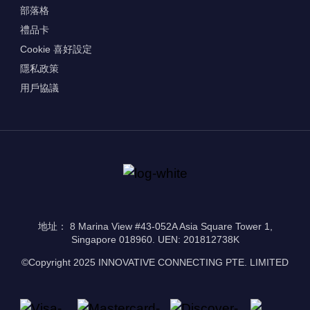
部落格
禮品卡
Cookie 喜好設定
隱私政策
用戶協議
地址： 8 Marina View #43-052A Asia Square Tower 1,
Singapore 018960. UEN: 201812738K
©Copyright 2025 INNOVATIVE CONNECTING PTE. LIMITED