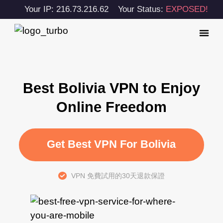
Your IP: 216.73.216.62
Your Status:
EXPOSED!
Best Bolivia VPN to Enjoy
Online Freedom
Get Best VPN For Bolivia
VPN 免費試用的30天退款保證