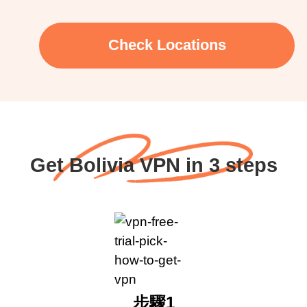
Check Locations
Get Bolivia VPN in 3 steps
步驟1