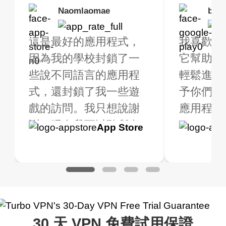
Brias
Naomlaomae
Kirtisha Samant
Foutrrrrrr
bell
Kris
rbo VPN 真的很棒！
這是最好的應用程式，
最好的免費 VPN。我不
強烈推薦，因為我
我喜歡這
我已經使用 
很多免費的地點可供
因為我的學校封鎖了一
是常規 VPN 用戶，但當
線快速穩定。
它幫助我
大約2週
擇。我購買了高級版
些說不同語言的應用程
我旅行時，我確實需要
輕鬆進行
是一個全
獲得額外的福利，非
式，還封鎖了我一些遊
一個不僅免費（因為我
予你們五
用程式！
值得。我測試了應用
戲的訪問。我只想說謝
只在有限的時間內使用
應用程式是
用，我一
式以確保它能正常運
謝，現在我可以聽所有
它），而且在連線時不
到高級版.
Google
App Store
Google
App S
。我查詢了我的網路
的音樂，甚至玩所有的
會限制我的好 VPN。
一個質量
Play
Play
地的 IP 地址，並進
遊戲，我老實說我不知
Turbo VPN 做得很好。
用的 VPN
了搜索，確實顯示我
道 VPN 是什麼，但我認
它可以隨處連線，而且
是一個很
不同的地點。
為這是一個騙局，但現
不會變慢。有多個免費
在我使用它，我對這個
網路可供切換。毫無疑
30 天 VPN 免費試用保證
應用程式的好處感到驚
問，是我最喜歡的。最