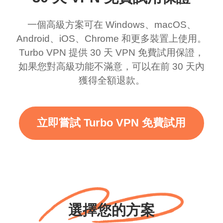
訝，即使有廣告，我知
好的部分是，自從我使
一個高級方案可在 Windows、macOS、
道這是為了支持這個驚
用免費服務以來，我到
Android、iOS、Chrome 和更多裝置上使用。
人的 VPN，老實說，你
目前為止還沒看到任何
Turbo VPN 提供 30 天 VPN 免費試用保證，
應該放更多廣告來給我
廣告。滿分 10/10。
如果您對高級功能不滿意，可以在前 30 天內
獲得全額退款。
們更大的範圍和更快的
WiFi，但老實說，當我
使用這個時，WiFi 已經
立即嘗試 Turbo VPN 免費試用
很快了，我只想說謝
謝，繼續努力。
選擇您的方案