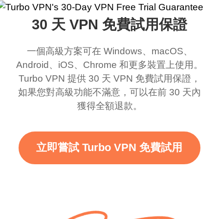
在我使用它，我對這個
網路可供切換。毫無疑
30 天 VPN 免費試用保證
應用程式的好處感到驚
問，是我最喜歡的。最
訝，即使有廣告，我知
好的部分是，自從我使
一個高級方案可在 Windows、macOS、
道這是為了支持這個驚
用免費服務以來，我到
Android、iOS、Chrome 和更多裝置上使用。
人的 VPN，老實說，你
目前為止還沒看到任何
Turbo VPN 提供 30 天 VPN 免費試用保證，
應該放更多廣告來給我
廣告。滿分 10/10。
如果您對高級功能不滿意，可以在前 30 天內
獲得全額退款。
們更大的範圍和更快的
WiFi，但老實說，當我
使用這個時，WiFi 已經
立即嘗試 Turbo VPN 免費試用
很快了，我只想說謝
謝，繼續努力。