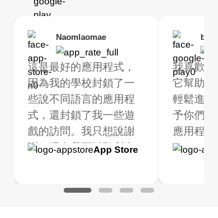
Brias
Naomlaomae
Kirtisha Samant
Foutrrrrrr
bell
Kris
rbo VPN 真的很棒！
這是最好的應用程式，
最好的免費 VPN。我不
強烈推薦，因為我
我喜歡這
我已經使用 
很多免費的地點可供
因為我的學校封鎖了一
是常規 VPN 用戶，但當
線快速穩定。
它幫助我
大約2週
擇。我購買了高級版
些說不同語言的應用程
我旅行時，我確實需要
輕鬆進行
是一個全
獲得額外的福利，非
式，還封鎖了我一些遊
一個不僅免費（因為我
予你們五
用程式！
值得。我測試了應用
戲的訪問。我只想說謝
只在有限的時間內使用
應用程式是
用，我一
式以確保它能正常運
謝，現在我可以聽所有
它），而且在連線時不
到高級版.
Google
App Store
Google
App S
。我查詢了我的網路
的音樂，甚至玩所有的
會限制我的好 VPN。
一個質量
Play
Play
地的 IP 地址，並進
遊戲，我老實說我不知
Turbo VPN 做得很好。
用的 VPN
了搜索，確實顯示我
道 VPN 是什麼，但我認
它可以隨處連線，而且
是一個很
不同的地點。
為這是一個騙局，但現
不會變慢。有多個免費