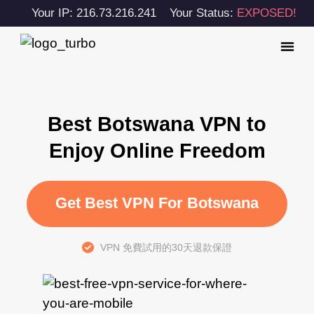
Your IP: 216.73.216.241
Your Status:
EXPOSED!
Best Botswana VPN to
Enjoy Online Freedom
Get Best VPN For Botswana
VPN 免費試用的30天退款保證