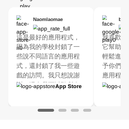
Brias
Naomlaomae
Kirtisha Samant
Foutrrrrrr
bell
Kris
rbo VPN 真的很棒！
這是最好的應用程式，
最好的免費 VPN。我不
強烈推薦，因為我
我喜歡這
我已經使用 
很多免費的地點可供
因為我的學校封鎖了一
是常規 VPN 用戶，但當
線快速穩定。
它幫助我
大約2週
擇。我購買了高級版
些說不同語言的應用程
我旅行時，我確實需要
輕鬆進行
是一個全
獲得額外的福利，非
式，還封鎖了我一些遊
一個不僅免費（因為我
予你們五
用程式！
值得。我測試了應用
戲的訪問。我只想說謝
只在有限的時間內使用
應用程式是
用，我一
式以確保它能正常運
謝，現在我可以聽所有
它），而且在連線時不
到高級版.
Google
App Store
Google
App S
。我查詢了我的網路
的音樂，甚至玩所有的
會限制我的好 VPN。
一個質量
Play
Play
地的 IP 地址，並進
遊戲，我老實說我不知
Turbo VPN 做得很好。
用的 VPN
了搜索，確實顯示我
道 VPN 是什麼，但我認
它可以隨處連線，而且
是一個很
不同的地點。
為這是一個騙局，但現
不會變慢。有多個免費