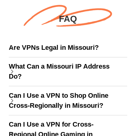
在我使用它，我對這個
網路可供切換。毫無疑
應用程式的好處感到驚
問，是我最喜歡的。最
FAQ
訝，即使有廣告，我知
好的部分是，自從我使
道這是為了支持這個驚
用免費服務以來，我到
人的 VPN，老實說，你
目前為止還沒看到任何
Are VPNs Legal in Missouri?
應該放更多廣告來給我
廣告。滿分 10/10。
們更大的範圍和更快的
What Can a Missouri IP Address
WiFi，但老實說，當我
Do?
使用這個時，WiFi 已經
很快了，我只想說謝
Can I Use a VPN to Shop Online
謝，繼續努力。
Cross-Regionally in Missouri?
Can I Use a VPN for Cross-
Regional Online Gaming in