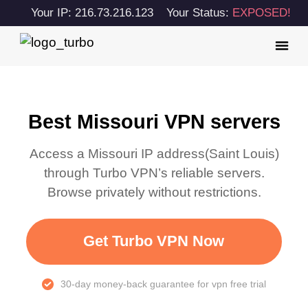
Your IP: 216.73.216.123
Your Status:
EXPOSED!
Best Missouri VPN servers
Access a
Missouri
IP address(
Saint Louis
)
through Turbo VPN’s reliable servers.
Browse privately without restrictions.
Get Turbo VPN Now
30-day money-back guarantee for vpn free trial