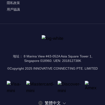
隱私政策
用戶協議
地址： 8 Marina View #43-052A Asia Square Tower 1,
Singapore 018960. UEN: 201812738K
©Copyright 2025 INNOVATIVE CONNECTING PTE. LIMITED
繁體中文