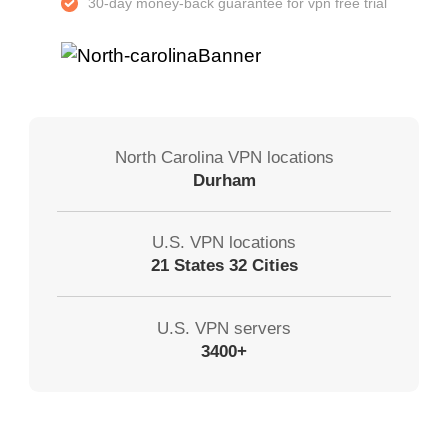
30-day money-back guarantee for vpn free trial
North Carolina VPN locations
Durham
U.S. VPN locations
21 States 32 Cities
U.S. VPN servers
3400+