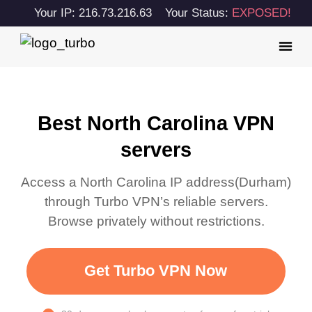
Your IP: 216.73.216.63
Your Status:
EXPOSED!
Best North Carolina VPN
servers
Access a
North Carolina
IP address(
Durham
)
through Turbo VPN’s reliable servers.
Browse privately without restrictions.
Get Turbo VPN Now