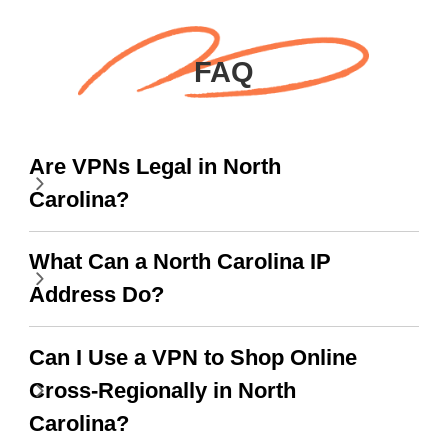
在我使用它，我對這個
網路可供切換。毫無疑
應用程式的好處感到驚
問，是我最喜歡的。最
FAQ
訝，即使有廣告，我知
好的部分是，自從我使
道這是為了支持這個驚
用免費服務以來，我到
人的 VPN，老實說，你
目前為止還沒看到任何
Are VPNs Legal in North
應該放更多廣告來給我
廣告。滿分 10/10。
Carolina?
們更大的範圍和更快的
WiFi，但老實說，當我
What Can a North Carolina IP
使用這個時，WiFi 已經
Address Do?
很快了，我只想說謝
謝，繼續努力。
Can I Use a VPN to Shop Online
Cross-Regionally in North
Carolina?