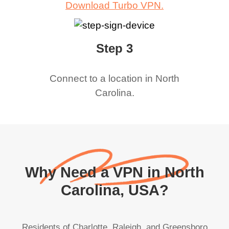
Download Turbo VPN.
Step 3
Connect to a location in
North
Carolina
.
Why Need a VPN in North
Carolina, USA?
Residents of Charlotte, Raleigh, and Greensboro