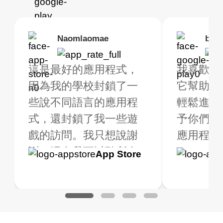
Brias
Naomlaomae
Kirtisha Samant
Foutrrrrrr
bell
Kris
rbo VPN 真的很棒！
這是最好的應用程式，
最好的免費 VPN。我不
強烈推薦，因為我
我喜歡這
我已經使用 
很多免費的地點可供
因為我的學校封鎖了一
是常規 VPN 用戶，但當
線快速穩定。
它幫助我
大約2週
擇。我購買了高級版
些說不同語言的應用程
我旅行時，我確實需要
輕鬆進行
是一個全
獲得額外的福利，非
式，還封鎖了我一些遊
一個不僅免費（因為我
予你們五
用程式！
值得。我測試了應用
戲的訪問。我只想說謝
只在有限的時間內使用
應用程式是
用，我一
式以確保它能正常運
謝，現在我可以聽所有
它），而且在連線時不
到高級版.
Google
App Store
Google
App S
。我查詢了我的網路
的音樂，甚至玩所有的
會限制我的好 VPN。
一個質量
Play
Play
地的 IP 地址，並進
遊戲，我老實說我不知
Turbo VPN 做得很好。
用的 VPN
了搜索，確實顯示我
道 VPN 是什麼，但我認
它可以隨處連線，而且
是一個很
不同的地點。
為這是一個騙局，但現
不會變慢。有多個免費