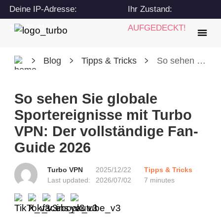
Deine IP-Adresse:
Ihr Zustand:
216.73.216.63
AUFGEDECKT!
Blog
Tipps & Tricks
So sehen Sie globale Sportereignisse mit Turbo VPN: Der vollständige Fan-Guide 2026
So sehen Sie globale
Sportereignisse mit Turbo
VPN: Der vollständige Fan-
Guide 2026
Turbo VPN
2025/12/22
Tipps & Tricks
Last updated:
2026/07/02
7 minutes