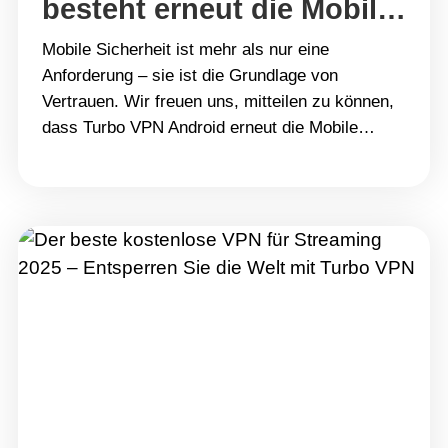
besteht erneut die Mobile
Application Security
Mobile Sicherheit ist mehr als nur eine
Assessment
Anforderung – sie ist die Grundlage von
Vertrauen. Wir freuen uns, mitteilen zu können,
dass Turbo VPN Android erneut die Mobile
Application Security Assessment (MASA)
bestanden hat und das unabhängige
Sicherheitsprüfungs-Badge nun offiziell aktiv ist
🎉. Dies ist nicht unser erster Erfolg, zeigt
jedoch erneut unser Engagement, Ihre&hellip;
Continue reading Sicherheitsbestätigung: Turbo
VPN Android besteht erneut die Mobile
Application Security Assessment