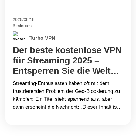
2025/08/18
6 minutes
Turbo VPN
Der beste kostenlose VPN
für Streaming 2025 –
Entsperren Sie die Welt
mit Turbo VPN
Streaming-Enthusiasten haben oft mit dem
frustrierenden Problem der Geo-Blockierung zu
kämpfen: Ein Titel sieht spannend aus, aber
dann erscheint die Nachricht: „Dieser Inhalt ist
in Ihrer Region nicht verfügbar.“ Viele VPNs
versprechen schnelle Geschwindigkeiten oder
Netflix-Zugang, aber einige scheitern in