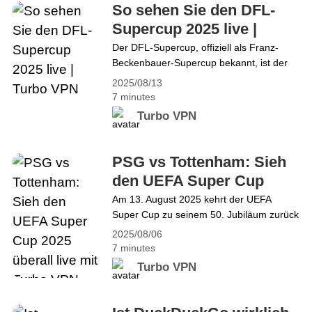
Spitzenzeiten oder werden erkannt und
So sehen Sie den DFL-
blockiert. Turbo VPN bietet eine zuverlässige
Supercup 2025 live |
Lösung und ermöglicht den&hellip; Continue
Turbo VPN
Der DFL-Supercup, offiziell als Franz-
reading Der beste kostenlose VPN für Streaming
Beckenbauer-Supercup bekannt, ist der
2025 – Entsperren Sie die Welt mit Turbo VPN
ultimative Auftakt zur Bundesliga-Saison
2025/08/13
und bringt den Meister der Vorsaison und
7 minutes
den DFB-Pokalsieger zusammen. Im Jahr
Turbo VPN
2025 trifft DFB-Pokalsieger VfB Stuttgart
auf Bundesliga-Gigant Bayern München –
ein Duell zwischen einem Pokal-
PSG vs Tottenham: Sieh
Außenseiter und der dominanten
den UEFA Super Cup
Ligamacht. Die Spannung ist hoch, und
2025 überall live mit
Am 13. August 2025 kehrt der UEFA
Nervenkitzel ist garantiert. Das Spiel
Super Cup zu seinem 50. Jubiläum zurück
Turbo VPN
beginnt am&hellip; Continue reading So
– und dieses Jahr heißt es PSG gegen
sehen Sie den DFL-Supercup 2025 live |
2025/08/06
Tottenham, live aus dem Stadio Friuli in
Turbo VPN
7 minutes
Udine, Italien. Paris Saint-Germain,
Turbo VPN
frischgebackener Champions-League-
Sieger, trifft auf Tottenham Hotspur, die
als Europa-League-Gewinner ihr