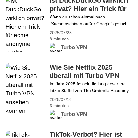
Ist DuckDuckGo wirklich
Supercup-Debüt feiern. Zwei ambitionierte
privat? Hier ein Trick für
Teams, ein prestigeträchtiger Pokal – alles
echte anonyme Suche
Wenn du schon einmal nach
entscheidet sich&hellip; Continue reading
„Suchmaschinen außer Google“ gesucht
PSG vs Tottenham: Sieh den UEFA Super
hast, bist du sicher auf DuckDuckGo
Cup 2025 überall live mit Turbo VPN
2025/07/23
gestoßen – eine immer beliebter
8 minutes
werdende, datenschutzorientierte
Turbo VPN
Alternative. Aber wie sicher ist
DuckDuckGo im Jahr 2025 wirklich? Kann
es deine Online-Aktivitäten wirklich vor
Wie Sie Netflix 2025
neugierigen Blicken schützen? Zum
überall mit Turbo VPN
Beispiel sichert DuckDuckGo nur deine
ansehen können
Im Jahr 2025 fesselt die lang erwartete
Browser-Aktivität – der Datenverkehr
letzte Staffel von The Umbrella Academy
außerhalb des Browsers wird&hellip;
Fans auf der ganzen Welt. Während sich
Continue reading Ist DuckDuckGo wirklich
2025/07/16
die Hargreeves-Geschwister ihrer bisher
privat? Hier ein Trick für echte anonyme
6 minutes
unberechenbarsten Zeitlinie
Suche
Turbo VPN
gegenübersehen, ist jede Folge voller
Wendungen, Chaos und emotionalen
Abschieden. Aber wenn Sie im Ausland
TikTok-Verbot? Hier ist