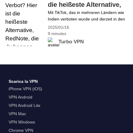
unterwegs sind oder in einem Land leben,
die heißeste Alternative,
in dem diese Staffel nicht verfügbar ist,
RedNote, die du kennen
Mit TikTok, das in mehreren Ländern wie
werden Sie&hellip; Continue reading Wie
Indien verboten wurde und derzeit in den
musst
Sie Netflix 2025 überall mit Turbo VPN
USA mit einem Verbot konfrontiert ist,
ansehen können
2025/01/16
wenden sich viele Nutzer alternativen
9 minutes
Apps zu, um ihre Inhalte zu teilen, Trends
Turbo VPN
zu entdecken und sich mit anderen zu
verbinden. Eine App, die einen Anstieg an
Beliebtheit erlebt, ist RedNote, die
internationale Version von&hellip;
Continue reading TikTok-Verbot? Hier ist
die heißeste Alternative, RedNote, die du
Scarica la VPN
kennen musst
iPhone VPN (iOS)
VPN Android
VPN Android Lite
VPN Mac
VPN Windows
Chrome VPN