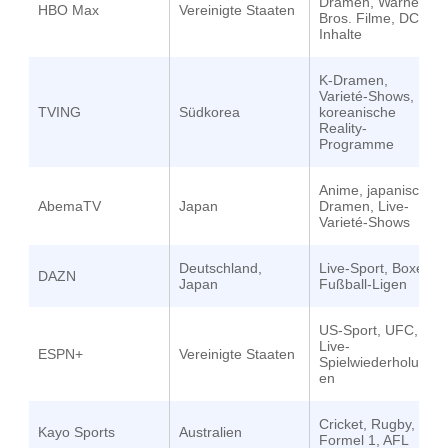
Dramen, Warner
HBO Max
Vereinigte Staaten
Bros. Filme, DC-
Inhalte
K-Dramen,
Varieté-Shows,
TVING
Südkorea
koreanische
Reality-
Programme
Anime, japanische
AbemaTV
Japan
Dramen, Live-
Varieté-Shows
Deutschland,
Live-Sport, Boxen,
DAZN
Japan
Fußball-Ligen
US-Sport, UFC,
Live-
ESPN+
Vereinigte Staaten
Spielwiederholung
en
Cricket, Rugby,
Kayo Sports
Australien
Formel 1, AFL