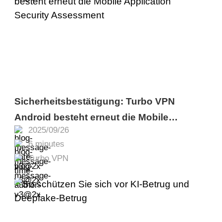
Sicherheitsbestätigung: Turbo VPN
Android besteht erneut die Mobile
2025/09/26
Application Security Assessment
6 minutes
Turbo VPN