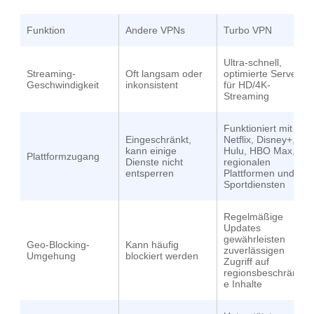
Funktion
Andere VPNs
Turbo VPN
Ultra-schnell,
Streaming-
Oft langsam oder
optimierte Server
Geschwindigkeit
inkonsistent
für HD/4K-
Streaming
Funktioniert mit
Eingeschränkt,
Netflix
,
Disney+
,
kann einige
Hulu
, HBO Max,
Plattformzugang
Dienste nicht
regionalen
entsperren
Plattformen und
Sportdiensten
Regelmäßige
Updates
gewährleisten
Geo-Blocking-
Kann häufig
zuverlässigen
Umgehung
blockiert werden
Zugriff auf
regionsbeschränkt
e Inhalte