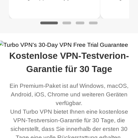
 to make sure it
of my games I just
ist (da ich nur für eine
App ist 1
so klar. Ü
Play
Play
ked. I asked for my
wanna say thank you
kurze Zeit benutze),
Upgrade 
address that my
now I can listen to all my
sondern mich auch nicht
habe ich 
work was under and
music and even play all
einschränkt, wenn es
nachgedac
rched it up and it did
my games also I
um die Verbindung geht.
ein hochw
Kostenlose VPN-Testverion-
eed say I was in a
honestly didn’t know
Turbo VPN macht einen
einfach 
ernt location.
what a vpn was but I
großartigen Job. Es
VPN brauc
Garantie für 30 Tage
honestly thought this
stellt überall eine
VPN eine
Ein Premium-Paket ist auf Windows, macOS,
was a scam but now I
schnelle, staible
Android, iOS, Chrome und weiteren Geräten
use it I am just
Verbindung her. Dabei
verfügbar.
bewildered at how good
sind mehrere kostenlose
Und Turbo VPN bietet Ihnen eine kostenlose
this app is and even if
Netzwerke verfügbar,
VPN-Testversion-Garantie für 30 Tage, die
there is ads I know it’s to
die man wechseln kann.
sicherstellt, dass Sie innerhalb der ersten 30
Tage eine volle Rückerstattung erhalten,