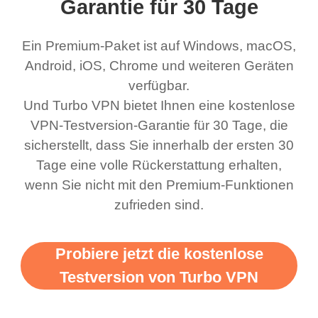
ernt location.
what a vpn was but I
großartigen Job. Es
VPN brauc
Garantie für 30 Tage
honestly thought this
stellt überall eine
VPN eine
Ein Premium-Paket ist auf Windows, macOS,
was a scam but now I
schnelle, staible
Android, iOS, Chrome und weiteren Geräten
use it I am just
Verbindung her. Dabei
verfügbar.
bewildered at how good
sind mehrere kostenlose
Und Turbo VPN bietet Ihnen eine kostenlose
this app is and even if
Netzwerke verfügbar,
VPN-Testversion-Garantie für 30 Tage, die
there is ads I know it’s to
die man wechseln kann.
sicherstellt, dass Sie innerhalb der ersten 30
Tage eine volle Rückerstattung erhalten,
support this amazing
Ganz einfach. Mein
wenn Sie nicht mit den Premium-Funktionen
vpn honestly you should
Favorit. Das Beste
zufrieden sind.
put more ads to grant us
daran ist, dass ich bis
more range and faster
jetzt noch keine
Probiere jetzt die kostenlose
WiFi but honestly the
Werbung gesehen habe,
Testversion von Turbo VPN
WiFi is already fast
seit ich den kostenlosen
when I use this I just
Dienst angefangen