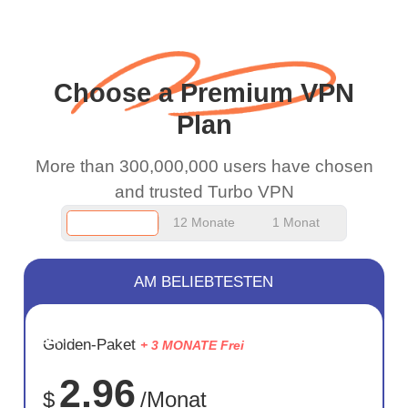
wanted to say thank you
habe. A 10/10.
and keep up the good
work.
Choose a Premium VPN
Plan
More than 300,000,000 users have chosen
and trusted Turbo VPN
12 Monate
1 Monat
AM BELIEBTESTEN
SPARE
Golden-Paket
+ 3 MONATE Frei
75%
2.96
$
/Monat