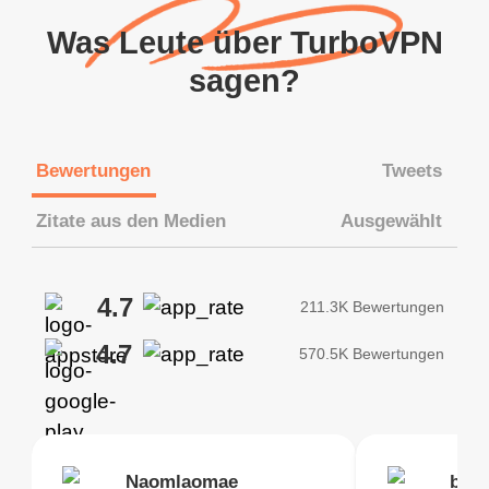
Was Leute über TurboVPN
sagen?
Bewertungen
Tweets
Zitate aus den Medien
Ausgewählt
4.7
211.3K Bewertungen
4.7
570.5K Bewertungen
Brias
Naomlaomae
Kirtisha Samant
Foutrrrrrr
bell
Kris