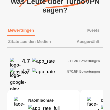
Was Leute über TurboVPN
sagen?
Bewertungen
Tweets
Zitate aus den Medien
Ausgewählt
4.7
211.3K Bewertungen
4.7
570.5K Bewertungen
Brias
Naomlaomae
Kirtisha Samant
Foutrrrrrr
bell
Kris