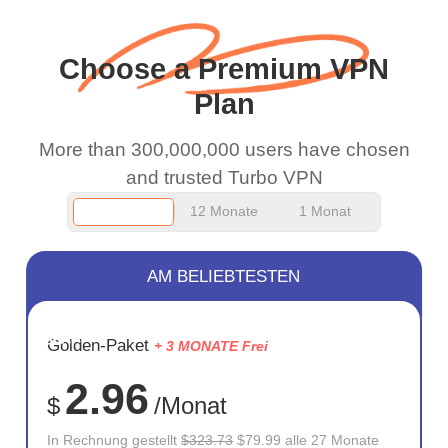
and keep up the good
work.
Choose a Premium VPN
Plan
More than 300,000,000 users have chosen
and trusted Turbo VPN
12 Monate
1 Monat
AM BELIEBTESTEN
SPARE
Golden-Paket
+ 3 MONATE Frei
75%
2.96
$
/Monat
In Rechnung gestellt
$323.73
$79.99 alle 27 Monate