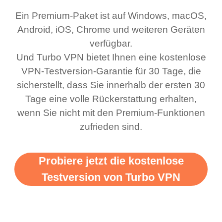
honestly thought this
stellt überall eine
VPN eine
Ein Premium-Paket ist auf Windows, macOS,
was a scam but now I
schnelle, staible
Android, iOS, Chrome und weiteren Geräten
use it I am just
Verbindung her. Dabei
verfügbar.
bewildered at how good
sind mehrere kostenlose
Und Turbo VPN bietet Ihnen eine kostenlose
this app is and even if
Netzwerke verfügbar,
VPN-Testversion-Garantie für 30 Tage, die
there is ads I know it’s to
die man wechseln kann.
sicherstellt, dass Sie innerhalb der ersten 30
Tage eine volle Rückerstattung erhalten,
support this amazing
Ganz einfach. Mein
wenn Sie nicht mit den Premium-Funktionen
vpn honestly you should
Favorit. Das Beste
zufrieden sind.
put more ads to grant us
daran ist, dass ich bis
more range and faster
jetzt noch keine
Probiere jetzt die kostenlose
WiFi but honestly the
Werbung gesehen habe,
Testversion von Turbo VPN
WiFi is already fast
seit ich den kostenlosen
when I use this I just
Dienst angefangen
wanted to say thank you
habe. A 10/10.