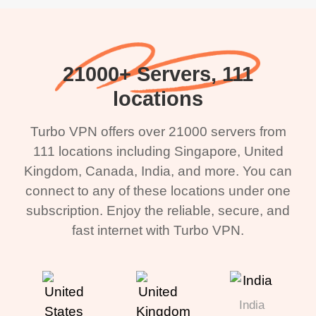
when I use this I just
Dienst angefangen
wanted to say thank you
habe. A 10/10.
and keep up the good
21000+ Servers, 111
work.
locations
Turbo VPN offers over 21000 servers from
111 locations including Singapore, United
Kingdom, Canada, India, and more. You can
connect to any of these locations under one
subscription. Enjoy the reliable, secure, and
fast internet with Turbo VPN.
India