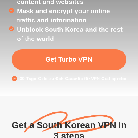
content and websites
Mask and encrypt your online
traffic and information
Unblock South Korea and the rest
of the world
Get Turbo VPN
30-Tage-Geld-zurück-Garantie für VPN-Gratisprobe
Get a South Korean VPN in
3 steps