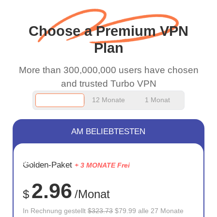
and keep up the good
work.
Choose a Premium VPN
Plan
More than 300,000,000 users have chosen
and trusted Turbo VPN
12 Monate
1 Monat
AM BELIEBTESTEN
SPARE
Golden-Paket
+ 3 MONATE Frei
75%
2.96
$
/Monat
In Rechnung gestellt
$323.73
$79.99 alle 27 Monate