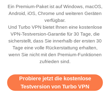
Ein Premium-Paket ist auf Windows, macOS,
was a scam but now I
schnelle, staible
Android, iOS, Chrome und weiteren Geräten
use it I am just
Verbindung her. Dabei
verfügbar.
bewildered at how good
sind mehrere kostenlose
Und Turbo VPN bietet Ihnen eine kostenlose
this app is and even if
Netzwerke verfügbar,
VPN-Testversion-Garantie für 30 Tage, die
there is ads I know it’s to
die man wechseln kann.
sicherstellt, dass Sie innerhalb der ersten 30
Tage eine volle Rückerstattung erhalten,
support this amazing
Ganz einfach. Mein
wenn Sie nicht mit den Premium-Funktionen
vpn honestly you should
Favorit. Das Beste
zufrieden sind.
put more ads to grant us
daran ist, dass ich bis
more range and faster
jetzt noch keine
Probiere jetzt die kostenlose
WiFi but honestly the
Werbung gesehen habe,
Testversion von Turbo VPN
WiFi is already fast
seit ich den kostenlosen
when I use this I just
Dienst angefangen
wanted to say thank you
habe. A 10/10.