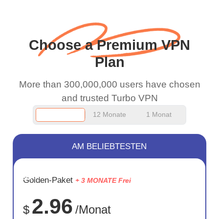
wanted to say thank you
habe. A 10/10.
and keep up the good
work.
Choose a Premium VPN
Plan
More than 300,000,000 users have chosen
and trusted Turbo VPN
12 Monate
1 Monat
AM BELIEBTESTEN
SPARE
Golden-Paket
+ 3 MONATE Frei
75%
2.96
$
/Monat