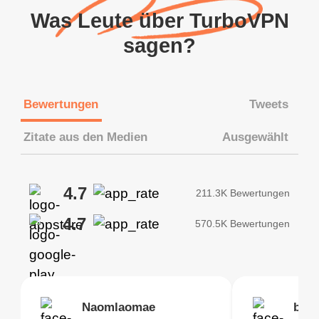
Was Leute über TurboVPN
sagen?
Bewertungen
Tweets
Zitate aus den Medien
Ausgewählt
4.7
211.3K Bewertungen
4.7
570.5K Bewertungen
Brias
Naomlaomae
Kirtisha Samant
Foutrrrrrr
bell
Kris