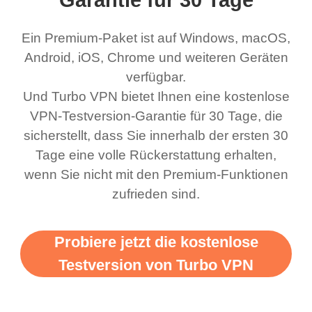
Garantie für 30 Tage
honestly thought this
stellt überall eine
VPN eine
Ein Premium-Paket ist auf Windows, macOS,
was a scam but now I
schnelle, staible
Android, iOS, Chrome und weiteren Geräten
use it I am just
Verbindung her. Dabei
verfügbar.
bewildered at how good
sind mehrere kostenlose
Und Turbo VPN bietet Ihnen eine kostenlose
this app is and even if
Netzwerke verfügbar,
VPN-Testversion-Garantie für 30 Tage, die
there is ads I know it’s to
die man wechseln kann.
sicherstellt, dass Sie innerhalb der ersten 30
Tage eine volle Rückerstattung erhalten,
support this amazing
Ganz einfach. Mein
wenn Sie nicht mit den Premium-Funktionen
vpn honestly you should
Favorit. Das Beste
zufrieden sind.
put more ads to grant us
daran ist, dass ich bis
more range and faster
jetzt noch keine
Probiere jetzt die kostenlose
WiFi but honestly the
Werbung gesehen habe,
Testversion von Turbo VPN
WiFi is already fast
seit ich den kostenlosen
when I use this I just
Dienst angefangen