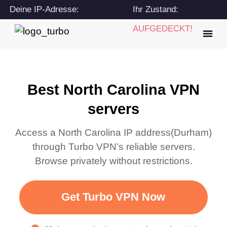
Deine IP-Adresse:
Ihr Zustand:
216.73.217.152
AUFGEDECKT!
Best North Carolina VPN
servers
Access a
North Carolina
IP address(
Durham
)
through Turbo VPN’s reliable servers.
Browse privately without restrictions.
Get Turbo VPN Now