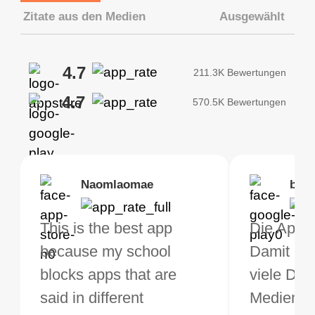
Zitate aus den Medien
Ausgewählt
4.7
211.3K Bewertungen
4.7
570.5K Bewertungen
Brias
Naomlaomae
Kirtisha Samant
Foutrrrrrr
bell
Kris
bo VPN Works! it has
This is the best app
Das beste kostenfreie
Muss euch naheleg
Die App ge
Ich benu
s of Locations to
because my school
VPN. Ich nutze VPN
die App
Damit kan
jetzt sei
ose from for free. I
blocks apps that are
nicht sehr oft, aber wenn
herunterzuladen, d
viele Din
und muss 
ght the Premium for
said in different
ich auf Reisen bin,
meine Verbindunge
Medien t
rundherum