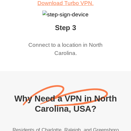
Download Turbo VPN.
Step 3
Connect to a location in
North
Carolina
.
Why Need a VPN in North
Carolina, USA?
Residents of Charlotte, Raleigh, and Greensboro