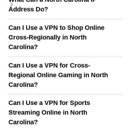
there is ads I know it’s to
die man wechseln kann.
Address Do?
support this amazing
Ganz einfach. Mein
vpn honestly you should
Favorit. Das Beste
Can I Use a VPN to Shop Online
put more ads to grant us
daran ist, dass ich bis
Cross-Regionally in North
more range and faster
jetzt noch keine
Carolina?
WiFi but honestly the
Werbung gesehen habe,
WiFi is already fast
seit ich den kostenlosen
Can I Use a VPN for Cross-
when I use this I just
Dienst angefangen
Regional Online Gaming in North
wanted to say thank you
habe. A 10/10.
Carolina?
and keep up the good
Can I Use a VPN for Sports
work.
Streaming Online in North
Carolina?