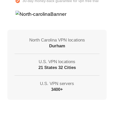
30-day money-back guarantee for vpn free trial
North Carolina VPN locations
Durham
U.S. VPN locations
21 States 32 Cities
U.S. VPN servers
3400+