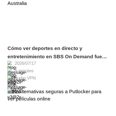
Cómo ver deportes en directo y
entretenimiento en SBS On Demand fuera
2026/07/17
de Australia
8 minutes
Turbo VPN