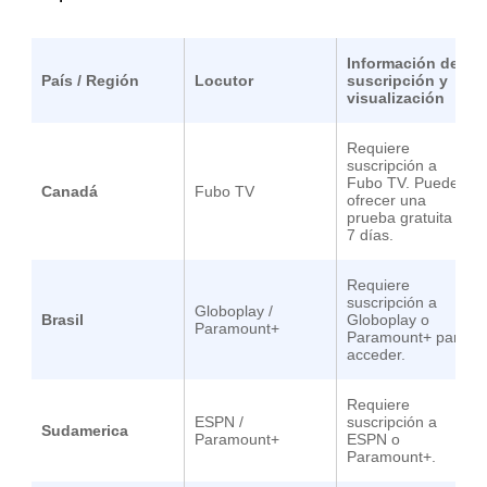
Información de
País / Región
Locutor
suscripción y
visualización
Requiere
suscripción a
Fubo TV. Puede
Canadá
Fubo TV
ofrecer una
prueba gratuita de
7 días.
Requiere
suscripción a
Globoplay /
Brasil
Globoplay o
Paramount+
Paramount+ para
acceder.
Requiere
ESPN
/
suscripción a
Sudamerica
Paramount+
ESPN o
Paramount+.