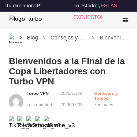
Tu dirección IP:
Tu estado:
¡ESTÁS
216.73.216.109
EXPUESTO!
Blog
Consejos y Trucos
Bienvenidos a la Final de la Copa Libertadores con Turbo VPN
Bienvenidos a la Final de la
Copa Libertadores con
Turbo VPN
Turbo VPN
2025/11/28
Consejos y
Trucos
Last updated:
2026/07/03
7 minutes