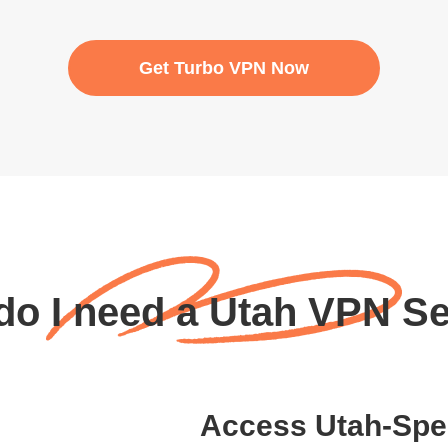
Get Turbo VPN Now
o I need a Utah VPN S
Access Utah-Spec