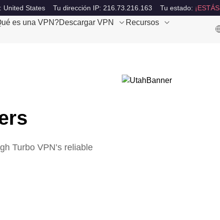
: United States
Tu dirección IP: 216.73.216.163
Tu estado:
¡ESTÁS
ué es una VPN?
Descargar VPN
Recursos
ers
ugh Turbo VPN’s reliable