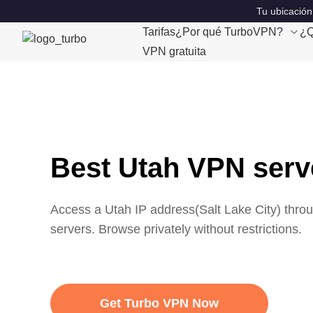
Tu ubicación
Tarifas
¿Por qué TurboVPN?
¿Q
VPN gratuita
Best Utah VPN serv
Access a
Utah
IP address(
Salt Lake City
) thro
servers. Browse privately without restrictions.
Get Turbo VPN Now