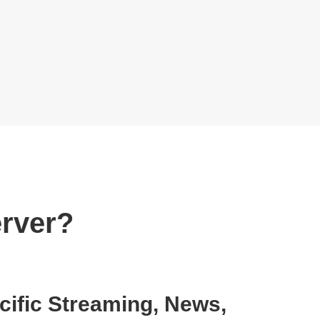
erver?
ific Streaming, News,