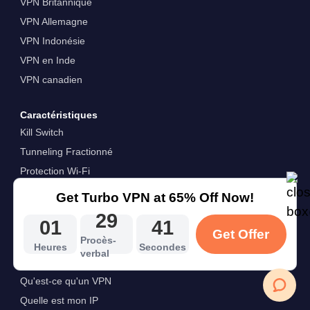
VPN Britannique
VPN Allemagne
VPN Indonésie
VPN en Inde
VPN canadien
Caractéristiques
Kill Switch
Tunneling Fractionné
Protection Wi-Fi
DNS privé
Get Turbo VPN at 65% Off Now!
Cryptage AES-256
29
01
39
Accès Internet
Get Offer
Procès-
Heures
Secondes
VPN pour le pays
verbal
Turbo VPN
Qu'est-ce qu'un VPN
Quelle est mon IP