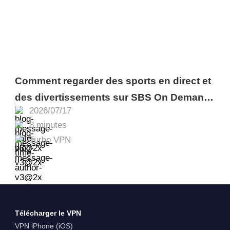
Comment regarder des sports en direct et
des divertissements sur SBS On Demand
2026/07/17
en dehors de l’Australie
8 minutes
Turbo VPN
Télécharger le VPN
VPN iPhone (iOS)