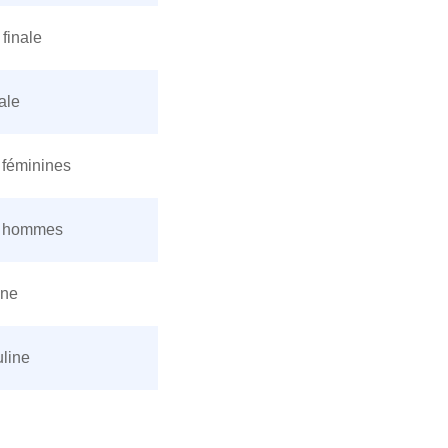
finale
ale
 féminines
s hommes
ine
line