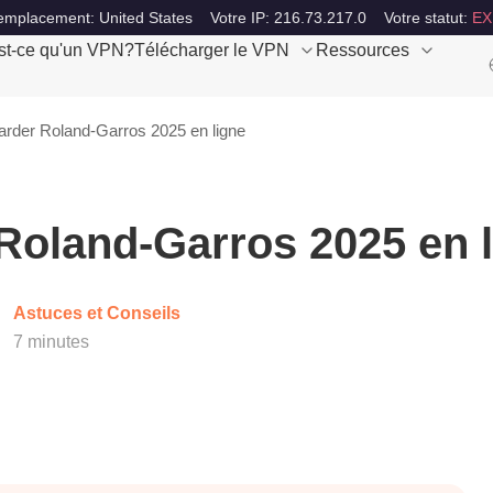
emplacement: United States
Votre IP: 216.73.217.0
Votre statut:
EX
st-ce qu'un VPN?
Télécharger le VPN
Ressources
rder Roland-Garros 2025 en ligne
oland-Garros 2025 en l
Astuces et Conseils
7 minutes