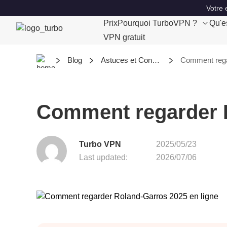
Votre 
Prix
Pourquoi TurboVPN ?
Qu'e
VPN gratuit
Blog
Astuces et Conseils
Comment rega
Comment regarder R
Turbo VPN
2025/05/23
Last updated:
2026/07/06