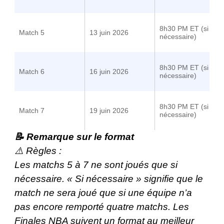
8h30 PM ET (si
Match 5
13 juin 2026
nécessaire)
8h30 PM ET (si
Match 6
16 juin 2026
nécessaire)
8h30 PM ET (si
Match 7
19 juin 2026
nécessaire)
📝 Remarque sur le format
⚠️ Règles :
Les matchs 5 à 7 ne sont joués que si
nécessaire. « Si nécessaire » signifie que le
match ne sera joué que si une équipe n’a
pas encore remporté quatre matchs. Les
Finales NBA suivent un format au meilleur