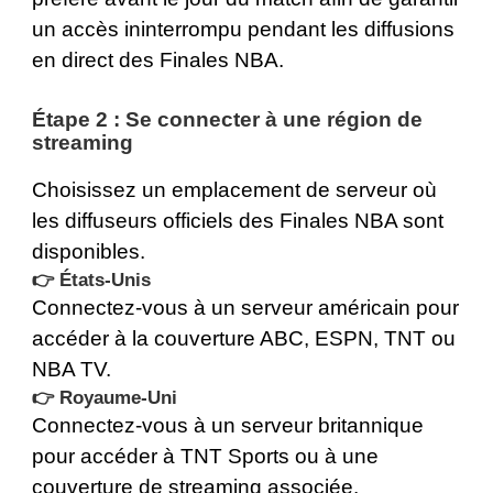
un accès ininterrompu pendant les diffusions
en direct des Finales NBA.
Étape 2 : Se connecter à une région de
streaming
Choisissez un emplacement de serveur où
les diffuseurs officiels des Finales NBA sont
disponibles.
👉 États-Unis
Connectez-vous à
un serveur américain
pour
accéder à la couverture ABC, ESPN, TNT ou
NBA TV.
👉 Royaume-Uni
Connectez-vous à
un serveur britannique
pour accéder à TNT Sports ou à une
couverture de streaming associée.