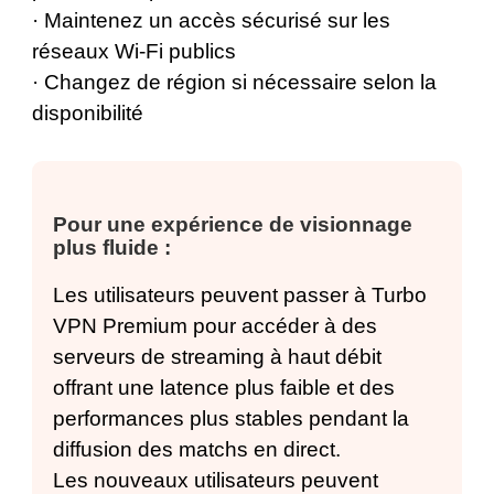
· Maintenez un accès sécurisé sur les
réseaux Wi-Fi publics
· Changez de région si nécessaire selon la
disponibilité
Pour une expérience de visionnage
plus fluide :
Les utilisateurs peuvent passer à
Turbo
VPN Premium
pour accéder à des
serveurs de streaming à haut débit
offrant une latence plus faible et des
performances plus stables pendant la
diffusion des matchs en direct.
Les nouveaux utilisateurs peuvent