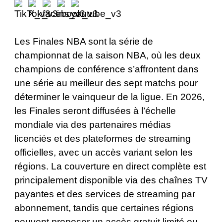
Les Finales NBA sont la série de
championnat de la saison NBA, où les deux
champions de conférence s’affrontent dans
une série au meilleur des sept matchs pour
déterminer le vainqueur de la ligue. En 2026,
les Finales seront diffusées à l’échelle
mondiale via des partenaires médias
licenciés et des plateformes de streaming
officielles, avec un accès variant selon les
régions. La couverture en direct complète est
principalement disponible via des chaînes TV
payantes et des services de streaming par
abonnement, tandis que certaines régions
peuvent proposer un accès gratuit limité ou