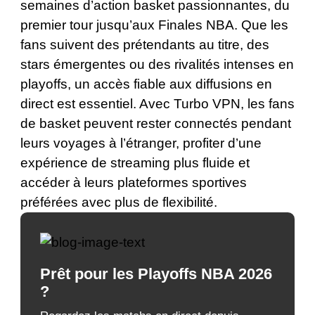
semaines d’action basket passionnantes, du
premier tour jusqu’aux Finales NBA. Que les
fans suivent des prétendants au titre, des
stars émergentes ou des rivalités intenses en
playoffs, un accès fiable aux diffusions en
direct est essentiel. Avec
Turbo VPN
, les fans
de basket peuvent rester connectés pendant
leurs voyages à l’étranger, profiter d’une
expérience de streaming plus fluide et
accéder à leurs plateformes sportives
préférées avec plus de flexibilité.
Prêt pour les Playoffs NBA 2026
?