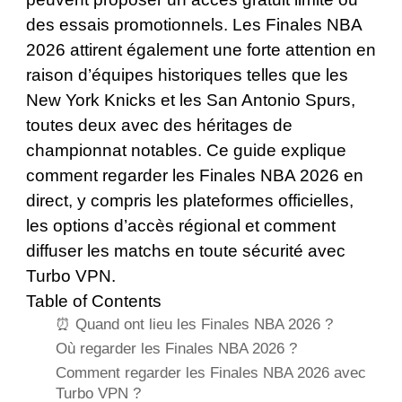
des essais promotionnels. Les Finales NBA
2026 attirent également une forte attention en
raison d’équipes historiques telles que les
New York Knicks et les San Antonio Spurs,
toutes deux avec des héritages de
championnat notables. Ce guide explique
comment regarder les Finales NBA 2026 en
direct, y compris les plateformes officielles,
les options d’accès régional et comment
diffuser les matchs en toute sécurité avec
Turbo VPN
.
Table of Contents
⏰ Quand ont lieu les Finales NBA 2026 ?
Où regarder les Finales NBA 2026 ?
Comment regarder les Finales NBA 2026 avec
Turbo VPN ?