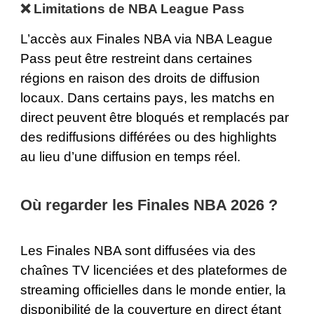
❌ Limitations de NBA League Pass
L’accès aux Finales NBA via NBA League
Pass peut être restreint dans certaines
régions en raison des droits de diffusion
locaux. Dans certains pays, les matchs en
direct peuvent être bloqués et remplacés par
des rediffusions différées ou des highlights
au lieu d’une diffusion en temps réel.
Où regarder les Finales NBA 2026 ?
Les Finales NBA sont diffusées via des
chaînes TV licenciées et des plateformes de
streaming officielles dans le monde entier, la
disponibilité de la couverture en direct étant