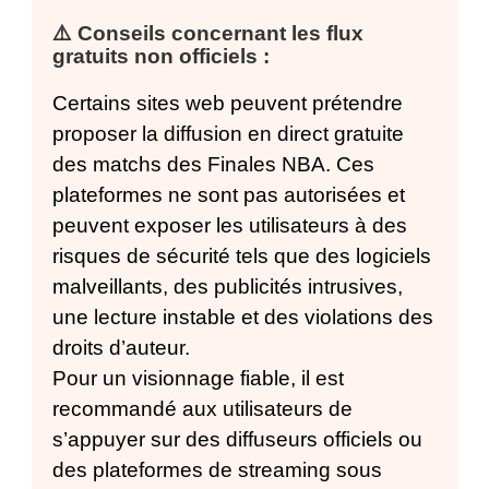
⚠️ Conseils concernant les flux
gratuits non officiels :
Certains sites web peuvent prétendre
proposer la diffusion en direct gratuite
des matchs des Finales NBA. Ces
plateformes ne sont pas autorisées et
peuvent exposer les utilisateurs à des
risques de sécurité tels que des logiciels
malveillants, des publicités intrusives,
une lecture instable et des violations des
droits d’auteur.
Pour un visionnage fiable, il est
recommandé aux utilisateurs de
s’appuyer sur des diffuseurs officiels ou
des plateformes de streaming sous