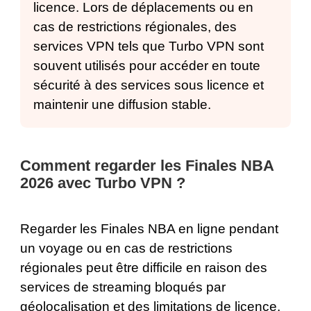
licence. Lors de déplacements ou en
cas de restrictions régionales, des
services VPN tels que Turbo VPN sont
souvent utilisés pour accéder en toute
sécurité à des services sous licence et
maintenir une diffusion stable.
Comment regarder les Finales NBA
2026 avec Turbo VPN ?
Regarder les Finales NBA en ligne pendant
un voyage ou en cas de restrictions
régionales peut être difficile en raison des
services de streaming bloqués par
géolocalisation et des limitations de licence.