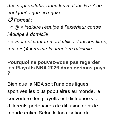
des sept matchs, donc les matchs 5 à 7 ne
sont joués que si requis.
📋 Format :
· « @ » indique l’équipe à l’extérieur contre
l’équipe à domicile
· « vs » est couramment utilisé dans les titres,
mais « @ » reflète la structure officielle
Pourquoi ne pouvez-vous pas regarder
les Playoffs NBA 2026 dans certains pays
?
Bien que la NBA soit l’une des ligues
sportives les plus populaires au monde, la
couverture des playoffs est distribuée via
différents partenaires de diffusion dans le
monde entier. Selon la localisation du