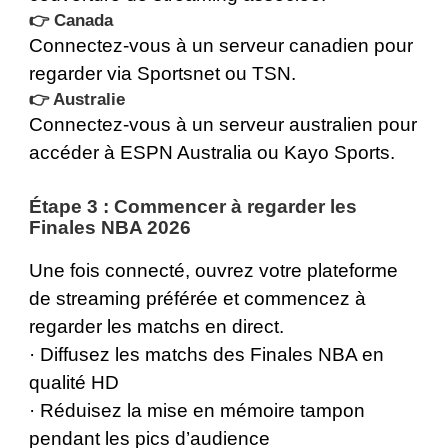
👉 Canada
Connectez-vous à
un serveur canadien
pour
regarder via Sportsnet ou TSN.
👉 Australie
Connectez-vous à
un serveur australien
pour
accéder à ESPN Australia ou Kayo Sports.
Étape 3 : Commencer à regarder les
Finales NBA 2026
Une fois connecté, ouvrez votre plateforme
de streaming préférée et commencez à
regarder les matchs en direct.
· Diffusez les matchs des Finales NBA en
qualité HD
· Réduisez la mise en mémoire tampon
pendant les pics d’audience