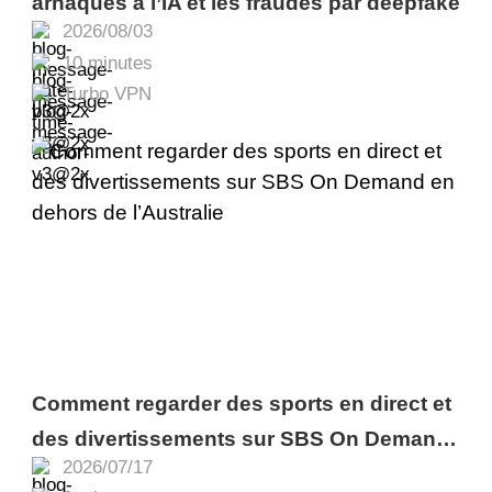
arnaques à l’IA et les fraudes par deepfake
2026/08/03
10 minutes
Turbo VPN
Comment regarder des sports en direct et
des divertissements sur SBS On Demand
2026/07/17
en dehors de l’Australie