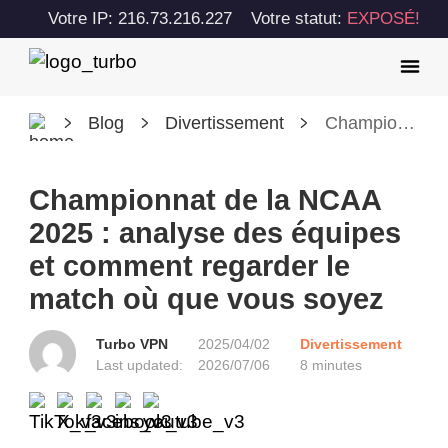
Votre IP: 216.73.216.227
Votre statut:
EXPOSÉ!
Blog
Divertissement
Championnat de la NCAA 2025 : analyse des équipes et comment regarder le match où que vous soyez
Championnat de la NCAA
2025 : analyse des équipes
et comment regarder le
match où que vous soyez
Turbo VPN
2025/04/02
Divertissement
Last updated:
2026/07/06
8 minutes