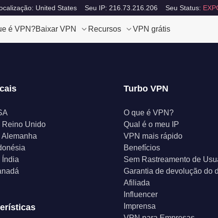
calização: United States
Seu IP: 216.73.216.206
Seu Status:
EXP
ue é VPN?
Baixar VPN
Recursos
VPN grátis
cais
Turbo VPN
SA
O que é VPN?
 Reino Unido
Qual é o meu IP
 Alemanha
VPN mais rápido
donésia
Benefícios
Índia
Sem Rastreamento de Usu
anadá
Garantia de devolução do d
Afiliada
Influencer
Imprensa
erísticas
VPN para Empresas