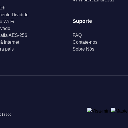
tch
ento Dividido
Suporte
o Wi-Fi
ivado
rafia AES-256
FAQ
à internet
Contate-nos
a país
Sobre Nós
 018960