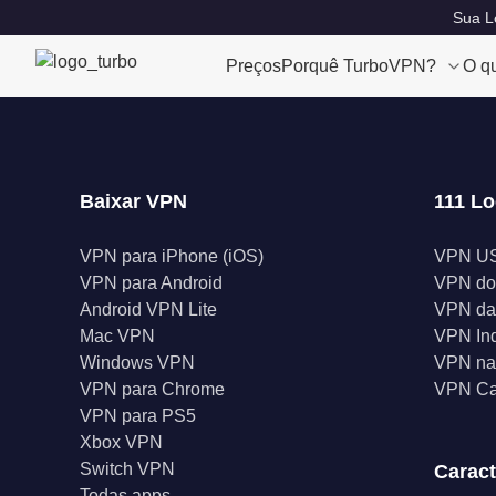
Sua Lo
Preços
Porquê TurboVPN?
O q
Baixar VPN
111 Lo
VPN para iPhone (iOS)
VPN U
VPN para Android
VPN do
Android VPN Lite
VPN da
Mac VPN
VPN In
Windows VPN
VPN na 
VPN para Chrome
VPN C
VPN para PS5
Xbox VPN
Switch VPN
Caract
Todas apps