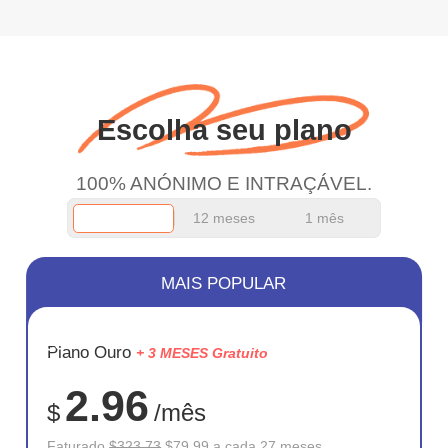
Escolha seu plano
100% ANÓNIMO E INTRAÇÁVEL.
12 meses
1 mês
MAIS POPULAR
ECONOM
Plano Ouro
+ 3 MESES Gratuito
75%
2.96
$
/mês
Faturado
$323.73
$79.99 a cada 27 meses