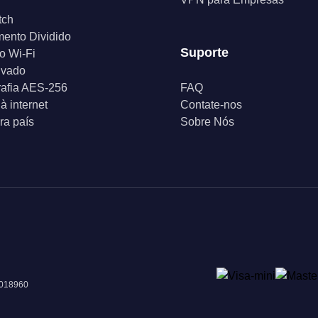
tch
ento Dividido
Suporte
o Wi-Fi
ivado
rafia AES-256
FAQ
à internet
Contate-nos
a país
Sobre Nós
 018960