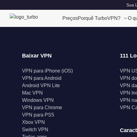
Sua L
Preços
Porquê TurboVPN?
O q
Baixar VPN
111 Lo
VPN para iPhone (iOS)
VPN U
VPN para Android
VPN do
Android VPN Lite
VPN da
Mac VPN
VPN In
Windows VPN
VPN na 
VPN para Chrome
VPN C
VPN para PS5
Xbox VPN
Switch VPN
Caract
Todas apps