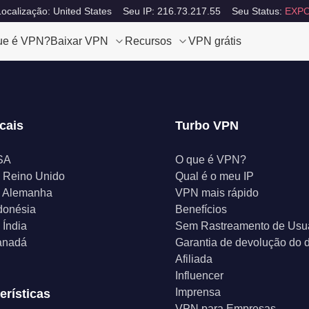
ocalização: United States
Seu IP: 216.73.217.55
Seu Status:
EXPO
ue é VPN?
Baixar VPN
Recursos
VPN grátis
cais
Turbo VPN
SA
O que é VPN?
 Reino Unido
Qual é o meu IP
 Alemanha
VPN mais rápido
donésia
Benefícios
Índia
Sem Rastreamento de Usu
anadá
Garantia de devolução do d
Afiliada
Influencer
Imprensa
erísticas
VPN para Empresas