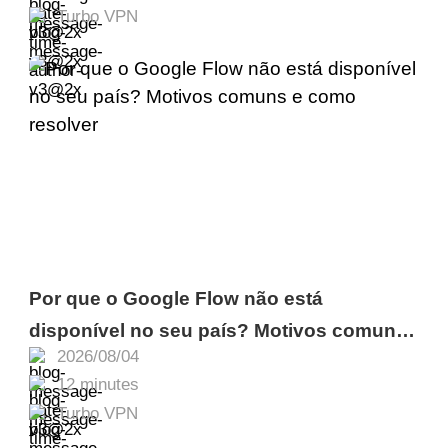
Turbo VPN
Por que o Google Flow não está
disponível no seu país? Motivos comuns
2026/08/04
e como resolver
12 minutes
Turbo VPN