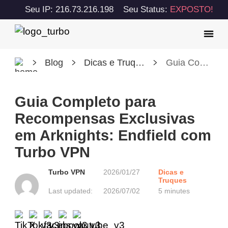
Seu IP: 216.73.216.198
Seu Status:
EXPOSTO!
Blog
Dicas e Truques
Guia Completo para Recompensas Exclusivas em Arknights: Endfield com Turbo VPN
Guia Completo para
Recompensas Exclusivas
em Arknights: Endfield com
Turbo VPN
Turbo VPN
2026/01/27
Dicas e
Truques
Last updated:
2026/07/02
5 minutes