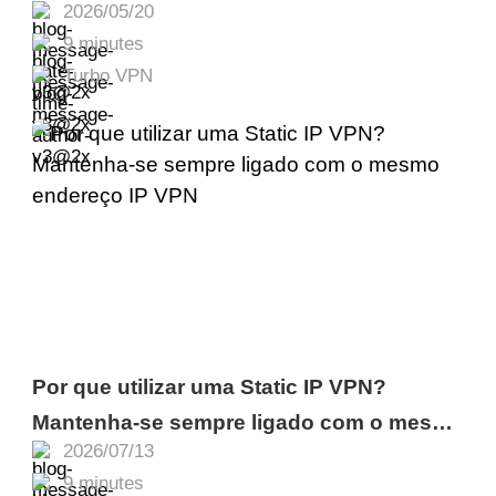
2026/05/20
Turbo VPN
9 minutes
Turbo VPN
Por que utilizar uma Static IP VPN?
Mantenha-se sempre ligado com o mesmo
2026/07/13
endereço IP VPN
9 minutes