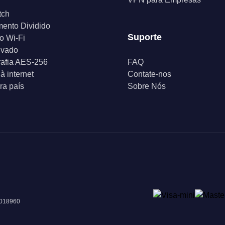
tch
ento Dividido
Suporte
o Wi-Fi
ivado
rafia AES-256
FAQ
à internet
Contate-nos
a país
Sobre Nós
 018960