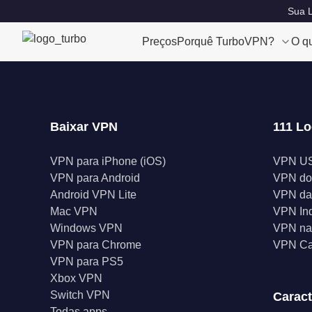
Sua L
Preços
Porquê TurboVPN?
O q
Baixar VPN
111 Lo
VPN para iPhone (iOS)
VPN U
VPN para Android
VPN do
Android VPN Lite
VPN da
Mac VPN
VPN In
Windows VPN
VPN na 
VPN para Chrome
VPN C
VPN para PS5
Xbox VPN
Switch VPN
Caract
Todas apps