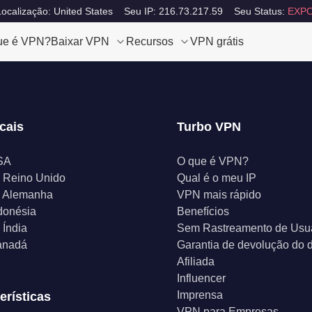
ocalização: United States
Seu IP: 216.73.217.59
Seu Status:
EXPO
ue é VPN?
Baixar VPN
Recursos
VPN grátis
cais
Turbo VPN
SA
O que é VPN?
 Reino Unido
Qual é o meu IP
 Alemanha
VPN mais rápido
donésia
Benefícios
Índia
Sem Rastreamento de Usu
anadá
Garantia de devolução do d
Afiliada
Influencer
Imprensa
erísticas
VPN para Empresas