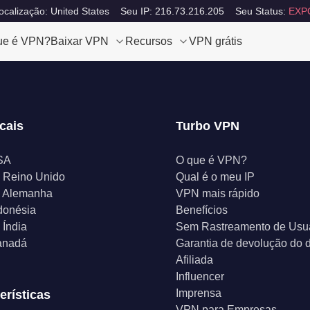
calização: United States
Seu IP: 216.73.216.205
Seu Status:
EXP
ue é VPN?
Baixar VPN
Recursos
VPN grátis
cais
Turbo VPN
SA
O que é VPN?
 Reino Unido
Qual é o meu IP
 Alemanha
VPN mais rápido
donésia
Benefícios
Índia
Sem Rastreamento de Usu
anadá
Garantia de devolução do d
Afiliada
Influencer
Imprensa
erísticas
VPN para Empresas