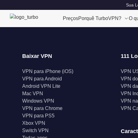
Sua Lo
Preços
Porquê TurboVPN?
O q
Baixar VPN
111 Lo
VPN para iPhone (iOS)
VPN U
VPN para Android
VPN do
Android VPN Lite
VPN da
Mac VPN
VPN In
Windows VPN
VPN na 
VPN para Chrome
VPN C
VPN para PS5
Xbox VPN
Switch VPN
Caract
Todas apps