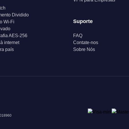
tch
ento Dividido
Suporte
o Wi-Fi
ivado
rafia AES-256
FAQ
à internet
Contate-nos
a país
Sobre Nós
 018960