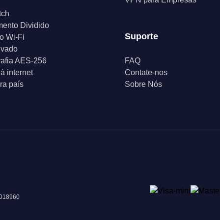
tch
ento Dividido
Suporte
o Wi-Fi
ivado
rafia AES-256
FAQ
à internet
Contate-nos
a país
Sobre Nós
 018960