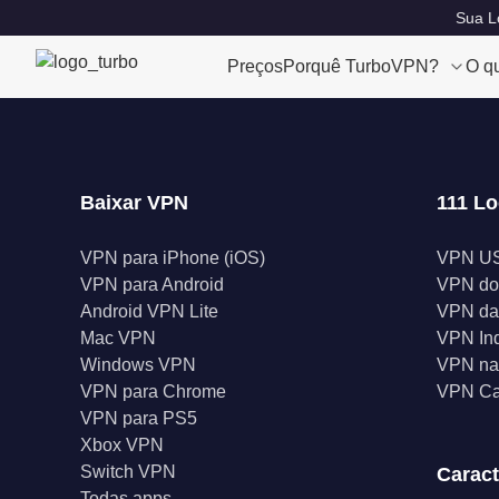
Sua Lo
Preços
Porquê TurboVPN?
O q
Baixar VPN
111 Lo
VPN para iPhone (iOS)
VPN U
VPN para Android
VPN do
Android VPN Lite
VPN da
Mac VPN
VPN In
Windows VPN
VPN na 
VPN para Chrome
VPN C
VPN para PS5
Xbox VPN
Switch VPN
Caract
Todas apps