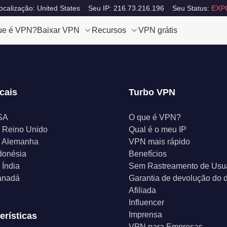
calização: United States
Seu IP: 216.73.216.196
Seu Status:
EXP
ue é VPN?
Baixar VPN
Recursos
VPN grátis
cais
Turbo VPN
SA
O que é VPN?
 Reino Unido
Qual é o meu IP
 Alemanha
VPN mais rápido
donésia
Benefícios
Índia
Sem Rastreamento de Usu
anadá
Garantia de devolução do d
Afiliada
Influencer
Imprensa
erísticas
VPN para Empresas