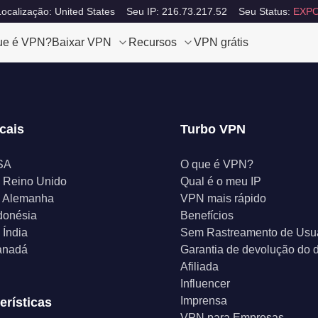
ocalização: United States
Seu IP: 216.73.217.52
Seu Status:
EXPO
ue é VPN?
Baixar VPN
Recursos
VPN grátis
cais
Turbo VPN
SA
O que é VPN?
 Reino Unido
Qual é o meu IP
 Alemanha
VPN mais rápido
donésia
Benefícios
Índia
Sem Rastreamento de Usu
anadá
Garantia de devolução do d
Afiliada
Influencer
Imprensa
erísticas
VPN para Empresas