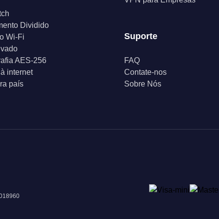
tch
ento Dividido
Suporte
o Wi-Fi
ivado
rafia AES-256
FAQ
à internet
Contate-nos
a país
Sobre Nós
 018960