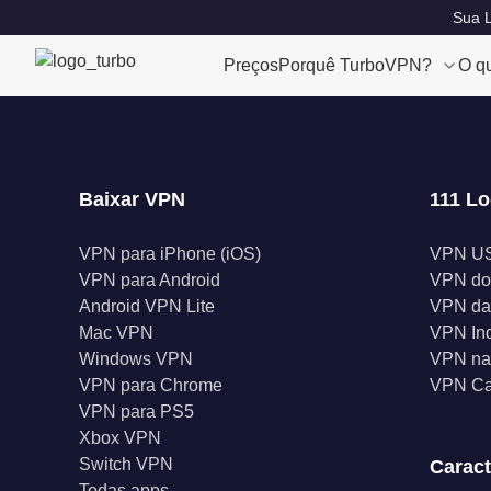
Sua L
Preços
Porquê TurboVPN?
O q
Baixar VPN
111 Lo
VPN para iPhone (iOS)
VPN U
VPN para Android
VPN do
Android VPN Lite
VPN da
Mac VPN
VPN In
Windows VPN
VPN na 
VPN para Chrome
VPN C
VPN para PS5
Xbox VPN
Switch VPN
Caract
Todas apps