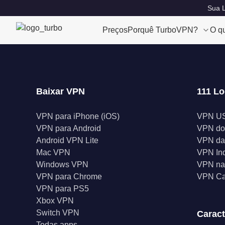
Sua L
Preços
Porquê TurboVPN?
O q
Baixar VPN
111 Lo
VPN para iPhone (iOS)
VPN U
VPN para Android
VPN do
Android VPN Lite
VPN da
Mac VPN
VPN In
Windows VPN
VPN na 
VPN para Chrome
VPN C
VPN para PS5
Xbox VPN
Switch VPN
Caract
Todas apps