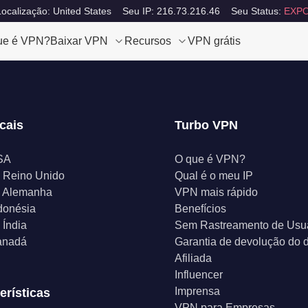
ocalização: United States
Seu IP: 216.73.216.46
Seu Status:
EXPO
ue é VPN?
Baixar VPN
Recursos
VPN grátis
cais
Turbo VPN
SA
O que é VPN?
 Reino Unido
Qual é o meu IP
 Alemanha
VPN mais rápido
donésia
Benefícios
Índia
Sem Rastreamento de Usu
anadá
Garantia de devolução do d
Afiliada
Influencer
Imprensa
erísticas
VPN para Empresas