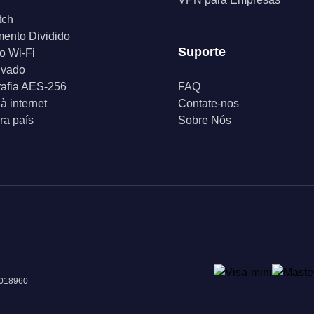
tch
ento Dividido
Suporte
o Wi-Fi
ivado
rafia AES-256
FAQ
à internet
Contate-nos
a país
Sobre Nós
 018960