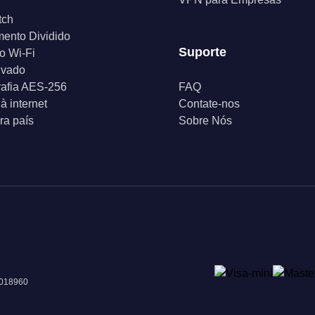
tch
ento Dividido
Suporte
o Wi-Fi
ivado
rafia AES-256
FAQ
à internet
Contate-nos
a país
Sobre Nós
 018960