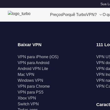
Sua Lo
Preços
Porquê TurboVPN?
O q
Baixar VPN
111 Lo
VPN para iPhone (iOS)
VPN U
VPN para Android
VPN do
Android VPN Lite
VPN da
Mac VPN
VPN In
Windows VPN
VPN na 
VPN para Chrome
VPN C
VPN para PS5
Xbox VPN
Switch VPN
Caract
Todas apps