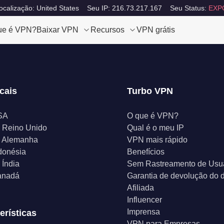
calização: United States
Seu IP: 216.73.217.167
Seu Status:
EXP
ue é VPN?
Baixar VPN
Recursos
VPN grátis
cais
Turbo VPN
SA
O que é VPN?
 Reino Unido
Qual é o meu IP
 Alemanha
VPN mais rápido
donésia
Benefícios
Índia
Sem Rastreamento de Usu
anadá
Garantia de devolução do d
Afiliada
Influencer
Imprensa
erísticas
VPN para Empresas