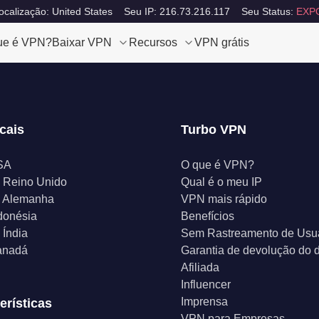
ocalização: United States
Seu IP: 216.73.216.117
Seu Status:
EXP
ue é VPN?
Baixar VPN
Recursos
VPN grátis
cais
Turbo VPN
SA
O que é VPN?
 Reino Unido
Qual é o meu IP
 Alemanha
VPN mais rápido
donésia
Benefícios
Índia
Sem Rastreamento de Usu
anadá
Garantia de devolução do d
Afiliada
Influencer
Imprensa
erísticas
VPN para Empresas