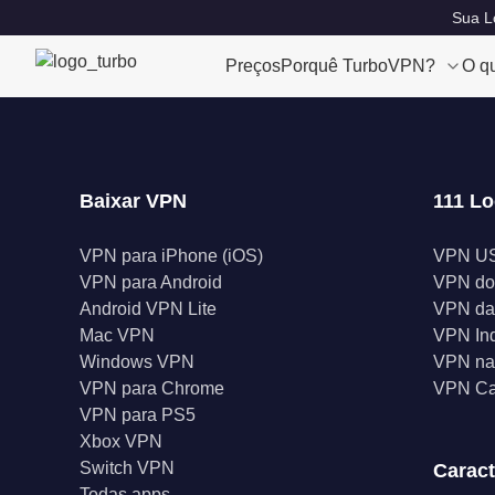
Sua L
Preços
Porquê TurboVPN?
O q
Baixar VPN
111 Lo
VPN para iPhone (iOS)
VPN U
VPN para Android
VPN do
Android VPN Lite
VPN da
Mac VPN
VPN In
Windows VPN
VPN na 
VPN para Chrome
VPN C
VPN para PS5
Xbox VPN
Switch VPN
Caract
Todas apps