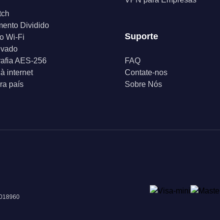
tch
ento Dividido
Suporte
o Wi-Fi
ivado
rafia AES-256
FAQ
à internet
Contate-nos
a país
Sobre Nós
 018960