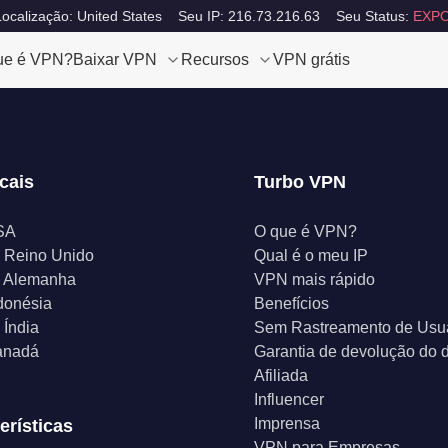
ocalização: United States
Seu IP: 216.73.216.63
Seu Status:
EXPO
ue é VPN?
Baixar VPN
Recursos
VPN grátis
cais
Turbo VPN
SA
O que é VPN?
 Reino Unido
Qual é o meu IP
 Alemanha
VPN mais rápido
donésia
Benefícios
Índia
Sem Rastreamento de Usu
anadá
Garantia de devolução do d
Afiliada
Influencer
Imprensa
erísticas
VPN para Empresas