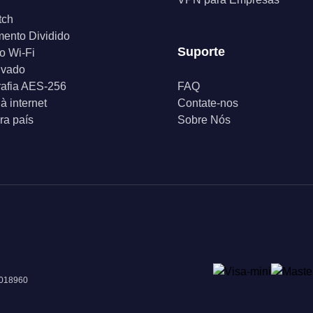
tch
ento Dividido
Suporte
o Wi-Fi
ivado
rafia AES-256
FAQ
à internet
Contate-nos
a país
Sobre Nós
 018960