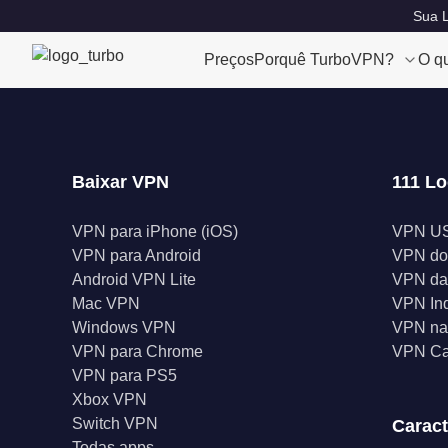
Sua L
Preços
Porquê TurboVPN?
O q
Baixar VPN
111 Lo
VPN para iPhone (iOS)
VPN U
VPN para Android
VPN do
Android VPN Lite
VPN da
Mac VPN
VPN In
Windows VPN
VPN na 
VPN para Chrome
VPN C
VPN para PS5
Xbox VPN
Switch VPN
Caract
Todas apps