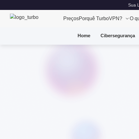
Sua L
Preços
Porquê TurboVPN?
O q
Home
Cibersegurança