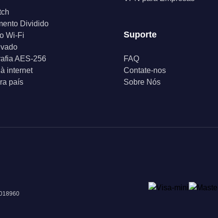
tch
ento Dividido
Suporte
o Wi-Fi
ivado
rafia AES-256
FAQ
à internet
Contate-nos
a país
Sobre Nós
 018960