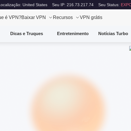
ocalização: United States
Seu IP: 216.73.217.74
Seu Status:
EXPO
ue é VPN?
Baixar VPN
Recursos
VPN grátis
Dicas e Truques
Entretenimento
Notícias Turbo