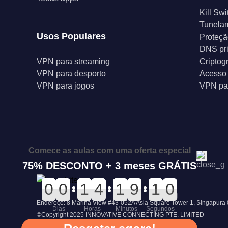
Kill Swi
Tunelam
Usos Populares
Proteçã
DNS pr
VPN para streaming
Criptog
VPN para desporto
Acesso 
VPN para jogos
VPN par
Comece as aulas com uma oferta especial
75% DESCONTO + 3 meses GRÁTIS
0
0
0
0
0
0
0
0
0
0
1
1
0
0
4
4
0
0
1
1
0
0
9
9
1
0
0
9
1
0
Endereço: 8 Marina View #43-052A Asia Square Tower 1, Singapura
Dias
Horas
Minutos
Segundos
©Copyright 2025 INNOVATIVE CONNECTING PTE. LIMITED