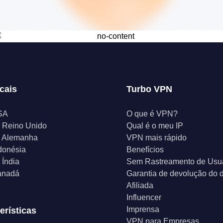
cais
Turbo VPN
SA
O que é VPN?
 Reino Unido
Qual é o meu IP
 Alemanha
VPN mais rápido
donésia
Benefícios
Índia
Sem Rastreamento de Usu
anadá
Garantia de devolução do d
Afiliada
Influencer
Imprensa
erísticas
VPN para Empresas