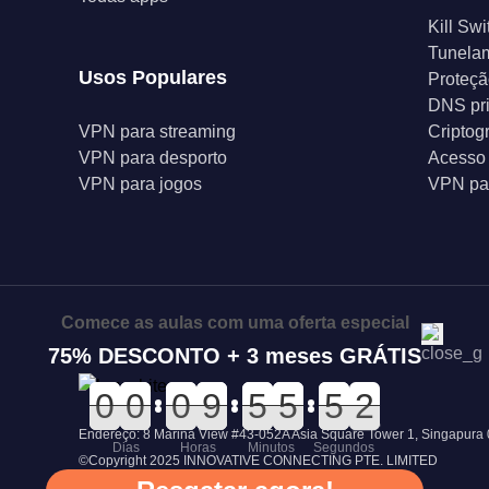
Kill Swi
Tunelam
Usos Populares
Proteçã
DNS pr
VPN para streaming
Criptog
VPN para desporto
Acesso 
VPN para jogos
VPN par
Comece as aulas com uma oferta especial
75% DESCONTO + 3 meses GRÁTIS
0
0
0
0
0
0
0
0
0
0
0
0
0
0
9
9
0
0
5
5
6
6
5
5
0
0
5
5
2
1
2
Endereço: 8 Marina View #43-052A Asia Square Tower 1, Singapura
Dias
Horas
Minutos
Segundos
©Copyright 2025 INNOVATIVE CONNECTING PTE. LIMITED