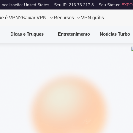
Localização: United States
Seu IP: 216.73.217.8
Seu Status:
EXPO
ue é VPN?
Baixar VPN
Recursos
VPN grátis
Dicas e Truques
Entretenimento
Notícias Turbo