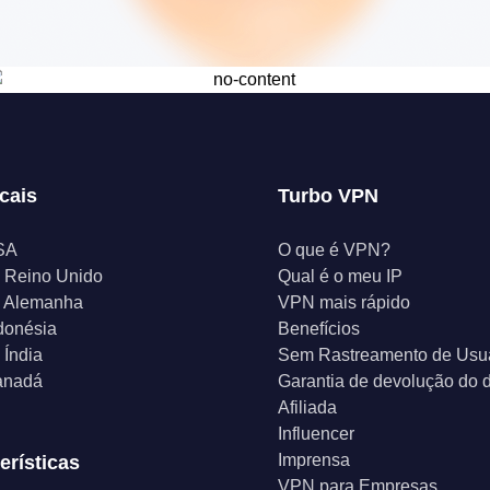
cais
Turbo VPN
SA
O que é VPN?
 Reino Unido
Qual é o meu IP
 Alemanha
VPN mais rápido
donésia
Benefícios
Índia
Sem Rastreamento de Usu
anadá
Garantia de devolução do d
Afiliada
Influencer
Imprensa
erísticas
VPN para Empresas