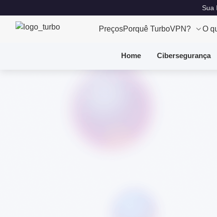
Sua 
Preços
Porquê TurboVPN?
O q
Home
Cibersegurança