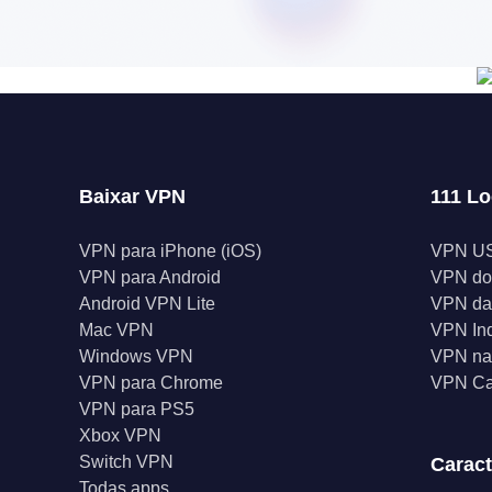
Baixar VPN
111 Lo
VPN para iPhone (iOS)
VPN U
VPN para Android
VPN do
Android VPN Lite
VPN da
Mac VPN
VPN In
Windows VPN
VPN na 
VPN para Chrome
VPN C
VPN para PS5
Xbox VPN
Switch VPN
Caract
Todas apps