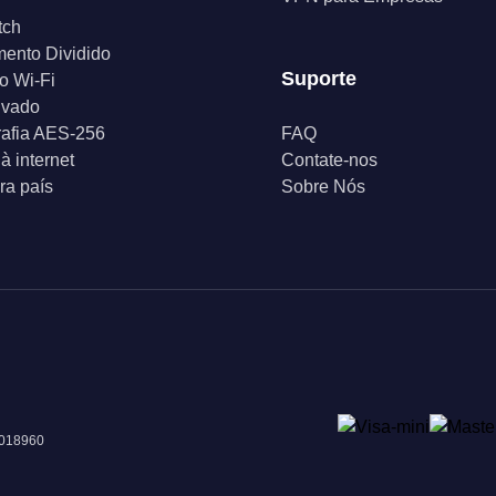
tch
ento Dividido
Suporte
o Wi-Fi
ivado
rafia AES-256
FAQ
à internet
Contate-nos
a país
Sobre Nós
 018960