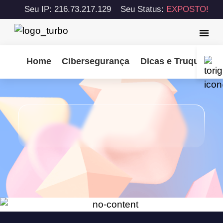
Seu IP: 216.73.217.129
Seu Status:
EXPOSTO!
Home
Cibersegurança
Dicas e Truques