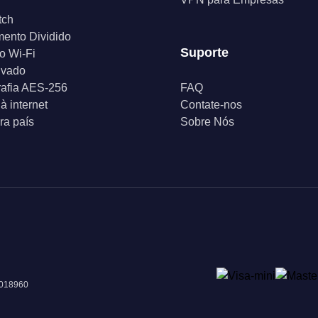
tch
ento Dividido
Suporte
o Wi-Fi
ivado
rafia AES-256
FAQ
à internet
Contate-nos
a país
Sobre Nós
 018960