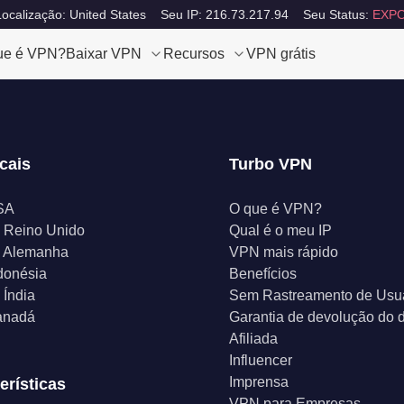
ocalização: United States
Seu IP: 216.73.217.94
Seu Status:
EXPO
ue é VPN?
Baixar VPN
Recursos
VPN grátis
cais
Turbo VPN
SA
O que é VPN?
 Reino Unido
Qual é o meu IP
 Alemanha
VPN mais rápido
donésia
Benefícios
Índia
Sem Rastreamento de Usu
anadá
Garantia de devolução do d
Afiliada
Influencer
Imprensa
erísticas
VPN para Empresas