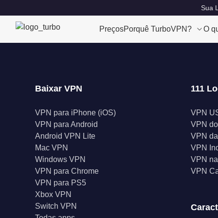
Sua L
Preços
Porquê TurboVPN?
O q
Baixar VPN
111 Lo
VPN para iPhone (iOS)
VPN U
VPN para Android
VPN do
Android VPN Lite
VPN da
Mac VPN
VPN In
Windows VPN
VPN na 
VPN para Chrome
VPN C
VPN para PS5
Xbox VPN
Switch VPN
Caract
Todas apps