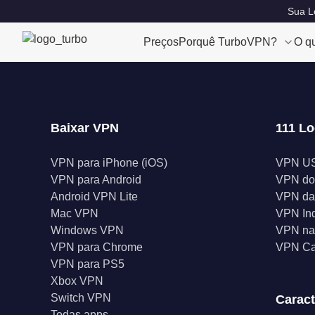
Sua Lo
Preços
Porquê TurboVPN?
O q
Baixar VPN
111 Lo
VPN para iPhone (iOS)
VPN U
VPN para Android
VPN do
Android VPN Lite
VPN da
Mac VPN
VPN In
Windows VPN
VPN na 
VPN para Chrome
VPN C
VPN para PS5
Xbox VPN
Switch VPN
Caract
Todas apps