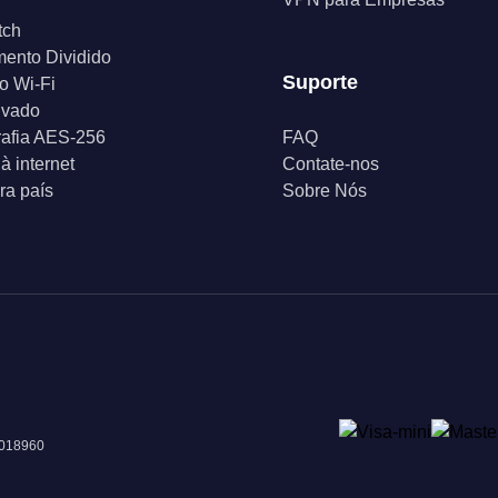
tch
ento Dividido
Suporte
o Wi-Fi
ivado
rafia AES-256
FAQ
à internet
Contate-nos
a país
Sobre Nós
 018960