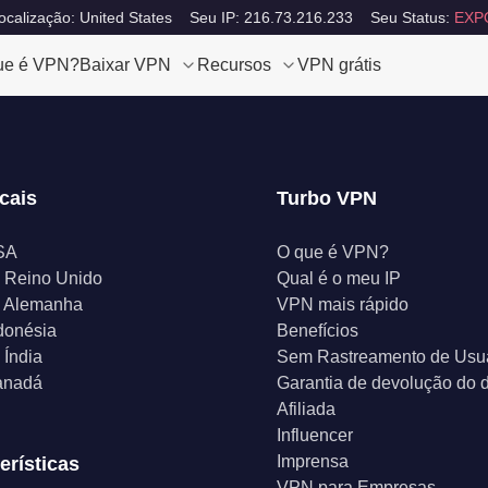
calização: United States
Seu IP: 216.73.216.233
Seu Status:
EXP
ue é VPN?
Baixar VPN
Recursos
VPN grátis
cais
Turbo VPN
SA
O que é VPN?
 Reino Unido
Qual é o meu IP
 Alemanha
VPN mais rápido
donésia
Benefícios
Índia
Sem Rastreamento de Usu
anadá
Garantia de devolução do d
Afiliada
Influencer
Imprensa
erísticas
VPN para Empresas