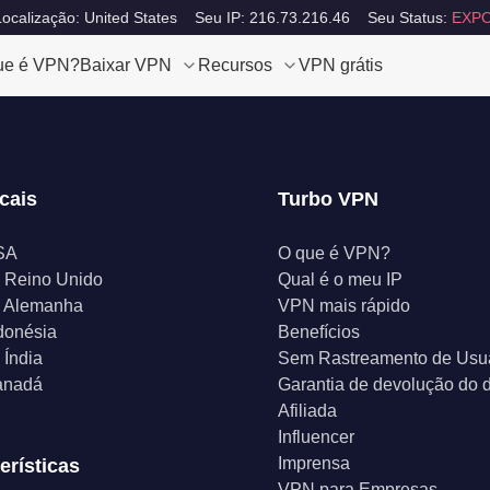
ocalização: United States
Seu IP: 216.73.216.46
Seu Status:
EXPO
ue é VPN?
Baixar VPN
Recursos
VPN grátis
cais
Turbo VPN
SA
O que é VPN?
 Reino Unido
Qual é o meu IP
 Alemanha
VPN mais rápido
donésia
Benefícios
Índia
Sem Rastreamento de Usu
anadá
Garantia de devolução do d
Afiliada
Influencer
Imprensa
erísticas
VPN para Empresas