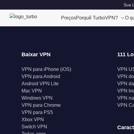
Sua L
Preços
Porquê TurboVPN?
O q
Baixar VPN
111 Lo
VPN para iPhone (iOS)
VPN U
VPN para Android
VPN do
Android VPN Lite
VPN da
Mac VPN
VPN In
Windows VPN
VPN na 
VPN para Chrome
VPN C
VPN para PS5
Xbox VPN
Switch VPN
Caract
Todas apps