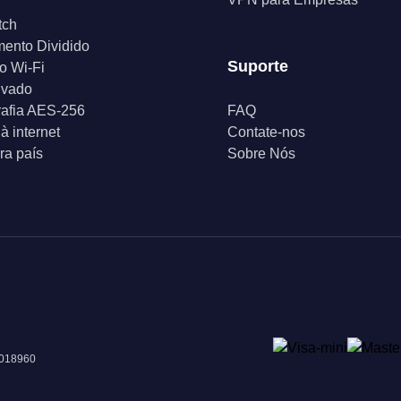
tch
ento Dividido
Suporte
o Wi-Fi
ivado
rafia AES-256
FAQ
à internet
Contate-nos
a país
Sobre Nós
 018960