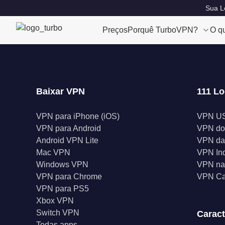
Sua Lo
Preços
Porquê TurboVPN?
O q
Baixar VPN
111 Lo
VPN para iPhone (iOS)
VPN U
VPN para Android
VPN do
Android VPN Lite
VPN da
Mac VPN
VPN In
Windows VPN
VPN na 
VPN para Chrome
VPN C
VPN para PS5
Xbox VPN
Switch VPN
Caract
Todas apps