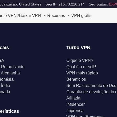
calização: United States
Seu IP: 216.73.216.214
Seu Status:
EXP
ue é VPN?
Baixar VPN
Recursos
VPN grátis
cais
Turbo VPN
SA
O que é VPN?
 Reino Unido
Qual é o meu IP
 Alemanha
VPN mais rápido
donésia
Benefícios
Índia
Sem Rastreamento de Usu
anadá
Garantia de devolução do d
Afiliada
Influencer
Imprensa
erísticas
VPN para Empresas