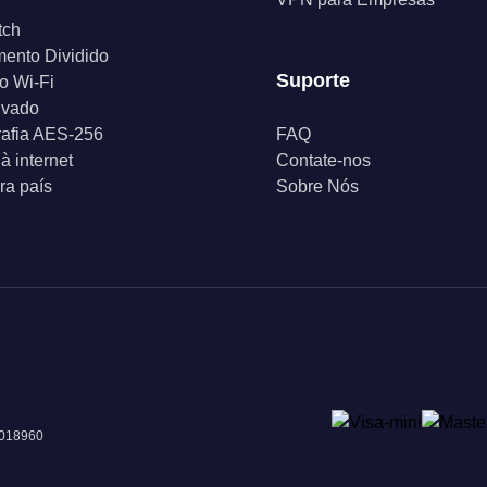
tch
ento Dividido
Suporte
o Wi-Fi
ivado
rafia AES-256
FAQ
à internet
Contate-nos
a país
Sobre Nós
 018960