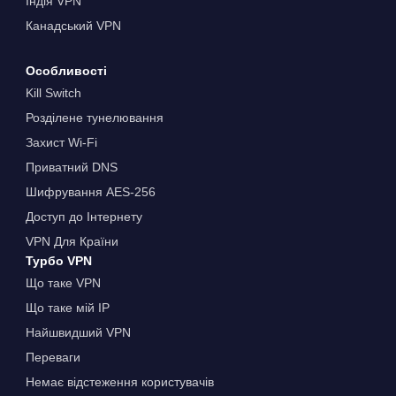
Індія VPN
Канадський VPN
Особливості
Kill Switch
Розділене тунелювання
Захист Wi-Fi
Приватний DNS
Шифрування AES-256
Доступ до Інтернету
VPN Для Країни
Турбо VPN
Що таке VPN
Що таке мій IP
Найшвидший VPN
Переваги
Немає відстеження користувачів