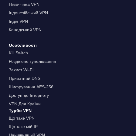
Німеччина VPN
Індонезійський VPN
Індія VPN
Канадський VPN
Особливості
Kill Switch
Розділене тунелювання
Захист Wi-Fi
Приватний DNS
Шифрування AES-256
Доступ до Інтернету
VPN Для Країни
Турбо VPN
Що таке VPN
Що таке мій IP
Найшвидший VPN