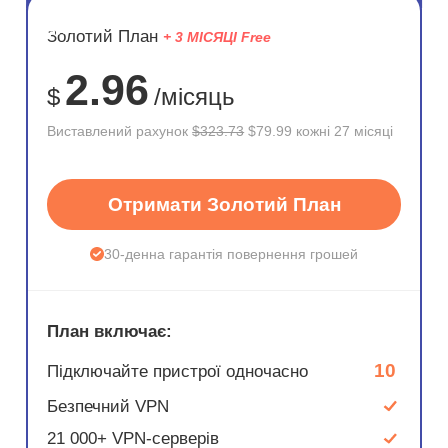
ЗНИЖКА
Золотий План
+ 3 МІСЯЦІ Free
75%
2.96
$
/місяць
Виставлений рахунок
$323.73
$79.99 кожні 27 місяці
Отримати Золотий План
30-денна гарантія повернення грошей
План включає:
10
Підключайте пристрої одночасно
Безпечний VPN
21 000+ VPN-серверів