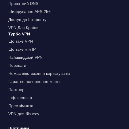
Приватний DNS
Шифрування AES-256
Доступ до Інтернету
VPN Для Країни
Турбо VPN
Що таке VPN
Що таке мій IP
Найшвидший VPN
Переваги
Немає відстеження користувачів
Гарантія повернення коштів
Партнер
Інфлюенсер
Прес-кімната
VPN для бізнесу
Підтримка