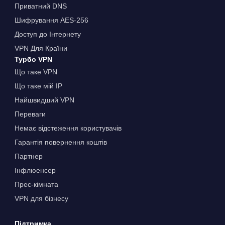
Приватний DNS
Шифрування AES-256
Доступ до Інтернету
VPN Для Країни
Турбо VPN
Що таке VPN
Що таке мій IP
Найшвидший VPN
Переваги
Немає відстеження користувачів
Гарантія повернення коштів
Партнер
Інфлюенсер
Прес-кімната
VPN для бізнесу
Підтримка