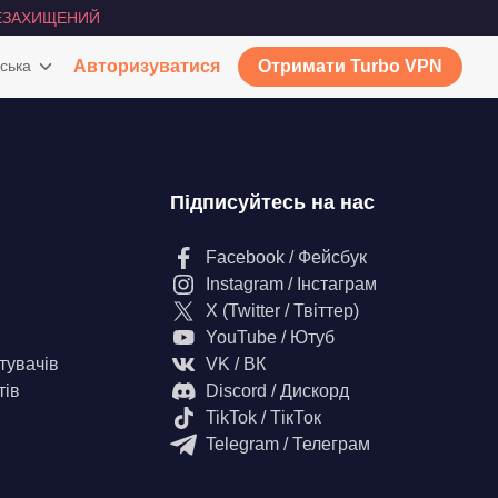
ЕЗАХИЩЕНИЙ
ська
Авторизуватися
Отримати Turbo VPN
Підписуйтесь на нас
Facebook / Фейсбук
Instagram / Інстаграм
X (Twitter / Твіттер)
YouTube / Ютуб
тувачів
VK / ВК
тів
Discord / Дискорд
TikTok / ТікТок
Telegram / Телеграм