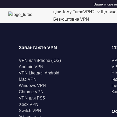
Ваше місцезн
ціни
Чому TurboVPN?
Що так
Безкоштовна VPN
Завантажте VPN
11
VPN для iPhone (iOS)
V
Android VPN
VP
VPN Lite для Android
Ні
Mac VPN
Ін
Windows VPN
Ін
Chrome VPN
Ка
VPN для PS5
Xbox VPN
Switch VPN
Ос
Усі додатки