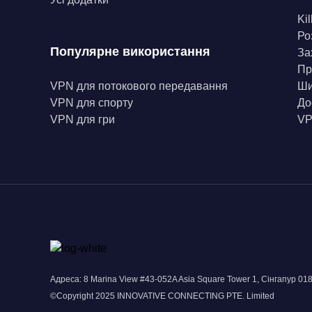
Kil
Ро
Популярне використання
За
Пр
VPN для потокового передавання
Ши
VPN для спорту
До
VPN для гри
VP
Адреса: 8 Marina View #43-052A Asia Square Tower 1, Сінгапур 01
©Copyright 2025 INNOVATIVE CONNECTING PTE. Limited