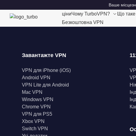
Ваше місцезн
ціни
Чому TurboVPN?
Що так
Безкоштовна VPN
Завантажте VPN
11
VPN для iPhone (iOS)
V
Android VPN
VP
VPN Lite для Android
Ні
Mac VPN
Ін
Windows VPN
Ін
Chrome VPN
Ка
VPN для PS5
Xbox VPN
Switch VPN
Ос
Усі додатки