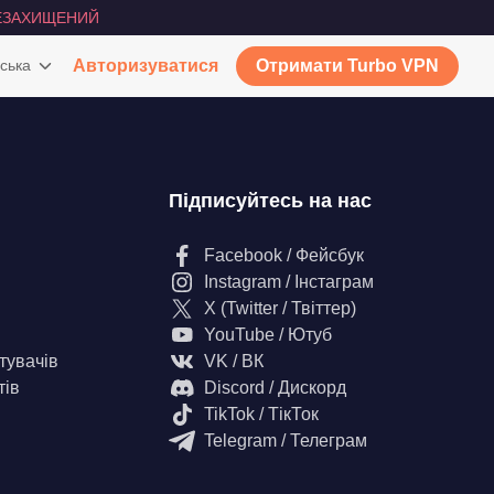
ЕЗАХИЩЕНИЙ
ська
Авторизуватися
Отримати Turbo VPN
Підписуйтесь на нас
Facebook / Фейсбук
Instagram / Інстаграм
X (Twitter / Твіттер)
YouTube / Ютуб
тувачів
VK / ВК
тів
Discord / Дискорд
TikTok / ТікТок
Telegram / Телеграм