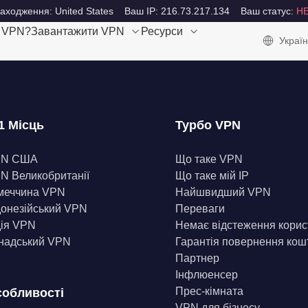
аходження: United States
Ваш IP: 216.73.217.134
Ваш статус:
Н
е VPN?
Завантажити VPN
Ресурси
Україн
1 Місць
Турбо VPN
PN США
Що таке VPN
N Великобританії
Що таке мій IP
меччина VPN
Найшвидший VPN
донезійський VPN
Переваги
дія VPN
Немає відстеження корис
надський VPN
Гарантія повернення кош
Партнер
Інфлюенсер
Прес-кімната
обливості
VPN для бізнесу