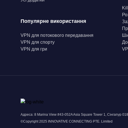
Kil
Ро
Популярне використання
За
Пр
VPN для потокового передавання
Ши
VPN для спорту
До
VPN для гри
VP
Адреса: 8 Marina View #43-052A Asia Square Tower 1, Сінгапур 01
©Copyright 2025 INNOVATIVE CONNECTING PTE. Limited