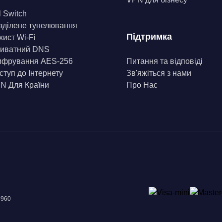
l Switch
зділене тунелювання
Підтримка
хист Wi-Fi
иватний DNS
фрування AES-256
Питання та відповіді
ступ до Інтернету
Зв'яжіться з нами
N Для Країни
Про Нас
8960